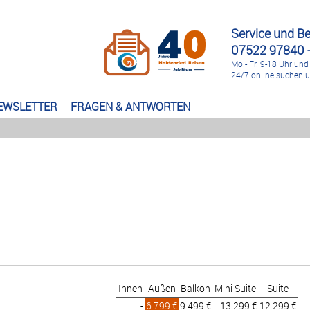
Service und B
07522 97840 -
Mo.- Fr. 9-18 Uhr und
24/7 online suchen 
EWSLETTER
FRAGEN & ANTWORTEN
Innen
Außen
Balkon
Mini Suite
Suite
-
6.799 €
9.499 €
13.299 €
12.299 €