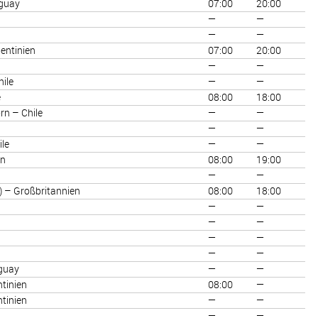
uguay
07:00
20:00
—
—
—
—
entinien
07:00
20:00
—
—
ile
—
—
e
08:00
18:00
rn – Chile
—
—
—
—
ile
—
—
en
08:00
19:00
—
—
y) – Großbritannien
08:00
18:00
—
—
—
—
—
—
—
—
uguay
—
—
tinien
08:00
—
tinien
—
—
—
—