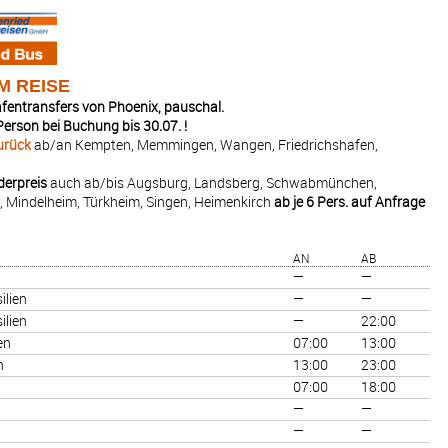
M REISE
fentransfers von Phoenix, pauschal.
erson bei Buchung bis 30.07. !
zurück
ab/an Kempten, Memmingen, Wangen, Friedrichshafen,
derpreis
auch ab/bis Augsburg, Landsberg, Schwabmünchen,
n, Mindelheim, Türkheim, Singen, Heimenkirch
ab je 6 Pers. auf Anfrage
AN
AB
—
—
ilien
—
—
ilien
—
22:00
en
07:00
13:00
n
13:00
23:00
07:00
18:00
—
—
—
—