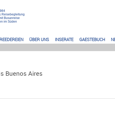
1984
& Reisebegleitung
mit Busanreise
rten im Süden
REEDEREIEN
ÜBER UNS
INSERATE
GAESTEBUCH
N
is Buenos Aires