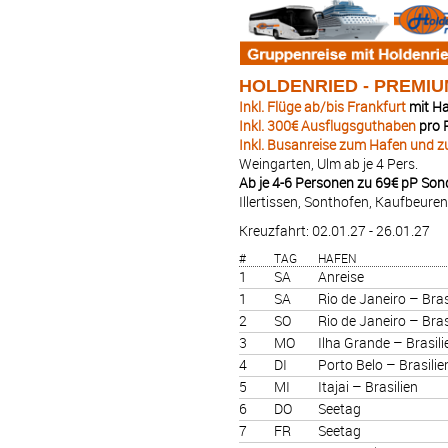
HOLDENRIED - PREMIU
Inkl. Flüge ab/bis Frankfurt
mit Ha
Inkl. 300€ Ausflugsguthaben
pro P
Inkl. Busanreise zum Hafen und 
Weingarten, Ulm ab je 4 Pers.
Ab je 4-6 Personen zu 69€ pP Son
Illertissen, Sonthofen, Kaufbeure
Kreuzfahrt: 02.01.27 - 26.01.27
#
TAG
HAFEN
1
SA
Anreise
1
SA
Rio de Janeiro – Bras
2
SO
Rio de Janeiro – Bras
3
MO
Ilha Grande – Brasili
4
DI
Porto Belo – Brasilie
5
MI
Itajai – Brasilien
6
DO
Seetag
7
FR
Seetag