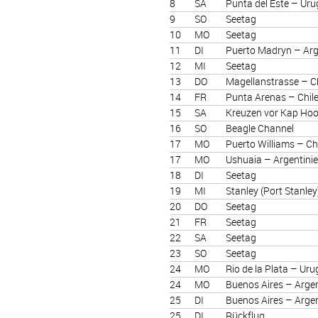
8
SA
Punta del Este – Ur
9
SO
Seetag
10
MO
Seetag
11
DI
Puerto Madryn – Arg
12
MI
Seetag
13
DO
Magellanstrasse – Ch
14
FR
Punta Arenas – Chil
15
SA
Kreuzen vor Kap Hoo
16
SO
Beagle Channel
17
MO
Puerto Williams – Ch
17
MO
Ushuaia – Argentini
18
DI
Seetag
19
MI
Stanley (Port Stanle
20
DO
Seetag
21
FR
Seetag
22
SA
Seetag
23
SO
Seetag
24
MO
Rio de la Plata – Ur
24
MO
Buenos Aires – Argen
25
DI
Buenos Aires – Argen
25
DI
Rückflug