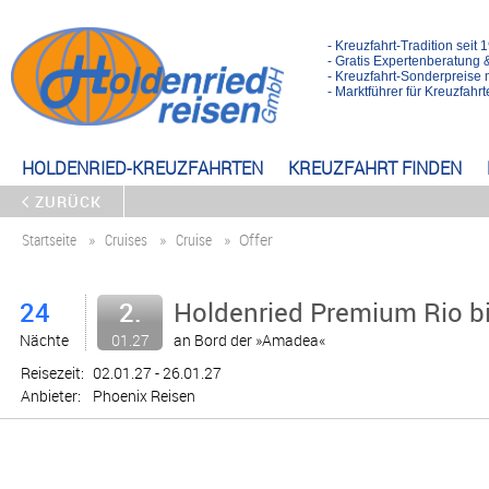
- Kreuzfahrt-Tradition seit 
- Gratis Expertenberatung 
- Kreuzfahrt-Sonderpreise 
- Marktführer für Kreuzfah
HOLDENRIED-KREUZFAHRTEN
KREUZFAHRT FINDEN
ZURÜCK
Startseite
Cruises
Cruise
Offer
24
2.
Holdenried Premium Rio b
Nächte
01.27
an Bord der »Amadea«
Reisezeit:
02.01.27 - 26.01.27
Anbieter:
Phoenix Reisen