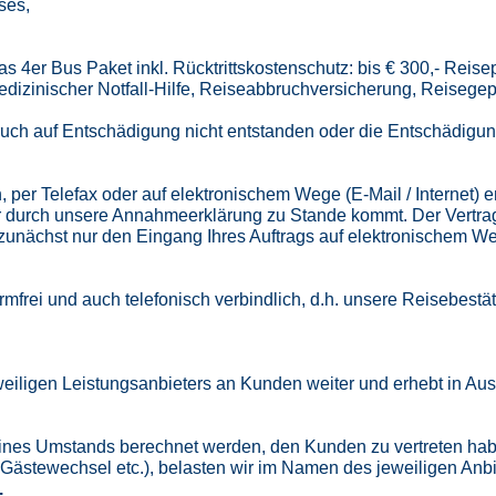
ses,
as 4er Bus Paket inkl. Rücktrittskostenschutz: bis € 300,- Reise
edizinischer Notfall-Hilfe, Reiseabbruchversicherung, Reiseg
ruch auf Entschädigung nicht entstanden oder die Entschädigung
h, per Telefax oder auf elektronischem Wege (E-Mail / Internet) 
er durch unsere Annahmeerklärung zu Stande kommt. Der Vertra
ch zunächst nur den Eingang Ihres Auftrags auf elektronischem 
mfrei und auch telefonisch verbindlich, d.h. unsere Reisebest
eiligen Leistungsanbieters an Kunden weiter und erhebt in Au
 eines Umstands berechnet werden, den Kunden zu vertreten ha
Gästewechsel etc.), belasten wir im Namen des jeweiligen Anb
.