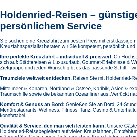
Holdenried-Reisen – günstig
persönlichem Service
Sie suchen eine Kreuzfahrt zum besten Preis mit erstklassige
Kreuzfahrtspezialist beraten wir Sie kompetent, persönlich und 
Ihre perfekte Kreuzfahrt – individuell & preiswert.
Ob Hochsee
sich auf:
Städtereisen & Luxusurlaub,
Gourmet-Erlebnisse & W
Zielgruppe und jeden Wunsch gibt es das passende Schiff – wir 
Traumziele weltweit entdecken.
Reisen Sie mit Holdenried-Re
Mittelmeer & Kanaren,
Nordland & Ostsee,
Karibik,
Asien & exo
Traumschiffe sowie die bekannten Ozeanliner aus „Verrückt na
Komfort & Genuss an Bord:
Genießen Sie an Bord:
24-Stund
Menürestaurants,
Wellness, Fitness, Tanz, Casino & Unterhalt
komfortabel.
Qualität & Service, den man sich leisten kann:
Unsere Gäste 
Holdenried-Reisebegleitern auf vielen Kreuzfahrten,
Empfehlun
während Sie täglich neue Ziele erreichen. Kreuzfahrten sind ein