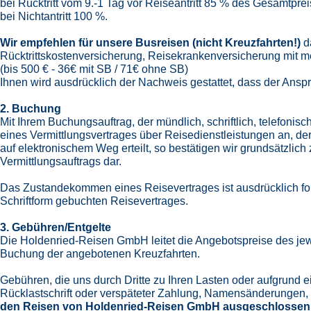
bei Rücktritt vom 9.-1 Tag vor Reiseantritt 85 % des Gesamtprei
bei Nichtantritt 100 %.
Wir empfehlen für unsere Busreisen (nicht Kreuzfahrten!)
d
Rücktrittskostenversicherung, Reisekrankenversicherung mit m
(bis 500 € - 36€ mit SB / 71€ ohne SB)
Ihnen wird ausdrücklich der Nachweis gestattet, dass der Ansp
2. Buchung
Mit Ihrem Buchungsauftrag, der mündlich, schriftlich, telefonisc
eines Vermittlungsvertrages über Reisedienstleistungen an, d
auf elektronischem Weg erteilt, so bestätigen wir grundsätzli
Vermittlungsauftrags dar.
Das Zustandekommen eines Reisevertrages ist ausdrücklich for
Schriftform gebuchten Reisevertrages.
3. Gebühren/Entgelte
Die Holdenried-Reisen GmbH leitet die Angebotspreise des jew
Buchung der angebotenen Kreuzfahrten.
Gebühren, die uns durch Dritte zu Ihren Lasten oder aufgrund
Rücklastschrift oder verspäteter Zahlung, Namensänderungen, 
den Reisen von Holdenried-Reisen GmbH ausgeschlossen