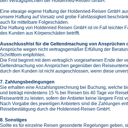
den Vertragspflichten der Holdenried-Reisen GmbH.
Eine etwaige eigene Haftung der Holdenried-Reisen GmbH aus d
unsere Haftung auf Vorsatz und grobe Fahrlässigkeit beschränk
auch für mittelbare Folgeschäden.
Die Haftung von Holdenried Reisen GmbH ist im Fall leichter Fa
des Kunden aus Körperschäden betrifft.
Ausschlussfrist für die Geltendmachung von Ansprüchen
Ansprüche wegen nicht vertragsgemäßer Erfüllung der Beratungs
Schriftform empfohlen.
Die Frist beginnt mit dem vertraglich vorgesehenen Ende der ver
Geltendmachung von Ansprüchen gegenüber den Reiseunternehm
durch den Kunden ist nicht ausgeschlossen, wenn diese unvers
7. Zahlungsbedingungen
Sie erhalten eine Anzahlungsrechnung bei Buchung, welche bin
und beträgt mindestens 15 % bei Reisen bis 40 Tage vor Reisebe
Reiseantritt zu leisten, sofern der Anbieter keine längere Frist v
Nach Vorgabe des jeweiligen Anbieters sind die Zahlungen entw
Reisebestätigung durch die Holdenried-Reisen GmbH.
8. Sonstiges
Sollte es für einzelne Reisen gesonderte Regelungen geben, si