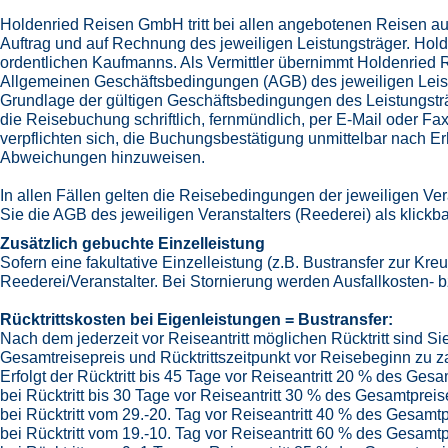
Holdenried Reisen GmbH tritt bei allen angebotenen Reisen aus
Auftrag und auf Rechnung des jeweiligen Leistungsträger. Hol
ordentlichen Kaufmanns. Als Vermittler übernimmt Holdenried R
Allgemeinen Geschäftsbedingungen (AGB) des jeweiligen Leistu
Grundlage der gültigen Geschäftsbedingungen des Leistungstr
die Reisebuchung schriftlich, fernmündlich, per E-Mail oder Fa
verpflichten sich, die Buchungsbestätigung unmittelbar nach E
Abweichungen hinzuweisen.
In allen Fällen gelten die Reisebedingungen der jeweiligen Ve
Sie die AGB des jeweiligen Veranstalters (Reederei) als klickba
Zusätzlich gebuchte Einzelleistung
Sofern eine fakultative Einzelleistung (z.B. Bustransfer zur Kr
Reederei/Veranstalter. Bei Stornierung werden Ausfallkosten- bz
Rücktrittskosten bei Eigenleistungen = Bustransfer:
Nach dem jederzeit vor Reiseantritt möglichen Rücktritt sind 
Gesamtreisepreis und Rücktrittszeitpunkt vor Reisebeginn zu z
Erfolgt der Rücktritt bis 45 Tage vor Reiseantritt 20 % des Gesa
bei Rücktritt bis 30 Tage vor Reiseantritt 30 % des Gesamtpreis
bei Rücktritt vom 29.-20. Tag vor Reiseantritt 40 % des Gesamtp
bei Rücktritt vom 19.-10. Tag vor Reiseantritt 60 % des Gesamtp