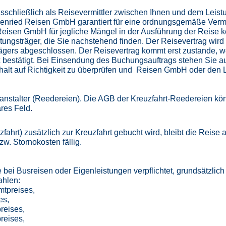
schließlich als Reisevermittler zwischen Ihnen und dem Leistu
denried Reisen GmbH garantiert für eine ordnungsgemäße Vermi
eisen GmbH für jegliche Mängel in der Ausführung der Reise kei
ngsträger, die Sie nachstehend finden. Der Reisevertrag wird
ägers abgeschlossen. Der Reisevertrag kommt erst zustande, w
x bestätigt. Bei Einsendung des Buchungsauftrags stehen Sie auc
rhalt auf Richtigkeit zu überprüfen und Reisen GmbH oder den L
ranstalter (Reedereien). Die AGB der Kreuzfahrt-Reedereien kön
res Feld.
euzfahrt) zusätzlich zur Kreuzfahrt gebucht wird, bleibt die Rei
w. Stornokosten fällig.
Sie bei Busreisen oder Eigenleistungen verpflichtet, grundsät
ahlen:
mtpreises,
es,
reises,
reises,