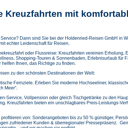
e Kreuzfahrten mit komfortab
m Service? Dann sind Sie bei der Holdenried-Reisen GmbH in Wa
mit echter Leidenschaft für Reisen.
kreuzfahrt oder Flussreise: Kreuzfahrten vereinen Erholung, 
ellness,
Shopping-Touren & Sonnenbaden,
Erlebnisurlaub für 
helfen Ihnen, das Richtige zu finden.
isen zu den schönsten Destinationen der Welt:
tische Fernziele.
Erleben Sie moderne Hochseeliner, klassische 
ch Meer“.
en-Service, Vollpension oder gleich
Tischgetränke zu den Haup
ung.
Kreuzfahrten bieten ein unschlagbares Preis-Leistungs-Ver
profitieren von:
Sonderangeboten bis zu 50 % günstiger,
Persö
gen zufriedener Kunden & überregionaler Pressepräsenz.
Gen
zigartig – und wir machen sie perfekt.