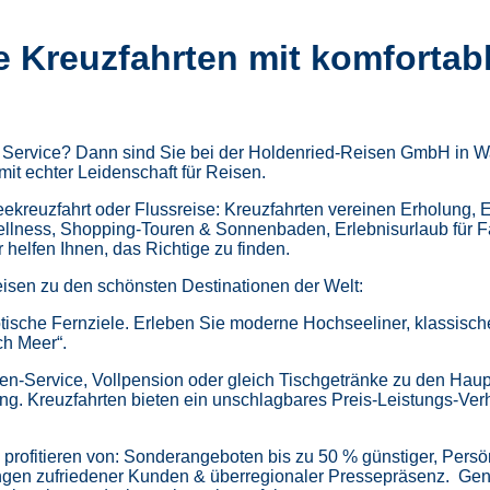
e Kreuzfahrten mit komfortab
m Service? Dann sind Sie bei der Holdenried-Reisen GmbH in Wa
mit echter Leidenschaft für Reisen.
kreuzfahrt oder Flussreise: Kreuzfahrten vereinen Erholung, 
ellness,
Shopping-Touren & Sonnenbaden,
Erlebnisurlaub für 
helfen Ihnen, das Richtige zu finden.
isen zu den schönsten Destinationen der Welt:
tische Fernziele.
Erleben Sie moderne Hochseeliner, klassische 
ch Meer“.
en-Service, Vollpension oder gleich
Tischgetränke zu den Haup
ung.
Kreuzfahrten bieten ein unschlagbares Preis-Leistungs-Ver
profitieren von:
Sonderangeboten bis zu 50 % günstiger,
Persö
gen zufriedener Kunden & überregionaler Pressepräsenz.
Gen