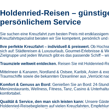
Holdenried-Reisen – günstig
persönlichem Service
Sie suchen eine Kreuzfahrt zum besten Preis mit erstklassige
Kreuzfahrtspezialist beraten wir Sie kompetent, persönlich und 
Ihre perfekte Kreuzfahrt – individuell & preiswert.
Ob Hochsee
sich auf:
Städtereisen & Luxusurlaub,
Gourmet-Erlebnisse & W
Zielgruppe und jeden Wunsch gibt es das passende Schiff – wir 
Traumziele weltweit entdecken.
Reisen Sie mit Holdenried-Re
Mittelmeer & Kanaren,
Nordland & Ostsee,
Karibik,
Asien & exo
Traumschiffe sowie die bekannten Ozeanliner aus „Verrückt na
Komfort & Genuss an Bord:
Genießen Sie an Bord:
24-Stund
Menürestaurants,
Wellness, Fitness, Tanz, Casino & Unterhalt
komfortabel.
Qualität & Service, den man sich leisten kann:
Unsere Gäste 
Holdenried-Reisebegleitern auf vielen Kreuzfahrten,
Empfehlun