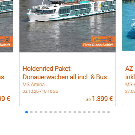
AZ Leserreisen Donau De Luxe
 & Bus
inkl. Bus
MS Anna Katharina
27.09.26 - 04.10.26
1.399 €
1.299 €
b
ab