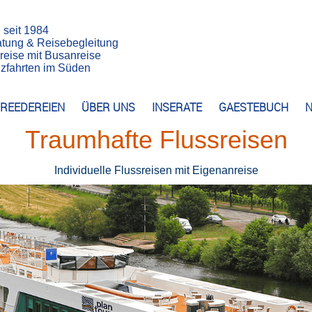
n seit 1984
atung & Reisebegleitung
reise mit Busanreise
euzfahrten im Süden
REEDEREIEN
ÜBER UNS
INSERATE
GAESTEBUCH
N
Traumhafte Flussreisen
Individuelle Flussreisen mit Eigenanreise