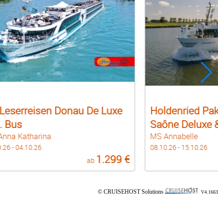
Holdenried Paket Rhône &
Holdenried
Saône Deluxe & Bus
Saône inkl
MS Annabelle
MS Annabelle
08.10.26 - 15.10.26
31.08.26 - 07.09
1.499 €
ab
© CRUISEHOST Solutions
V4.1663