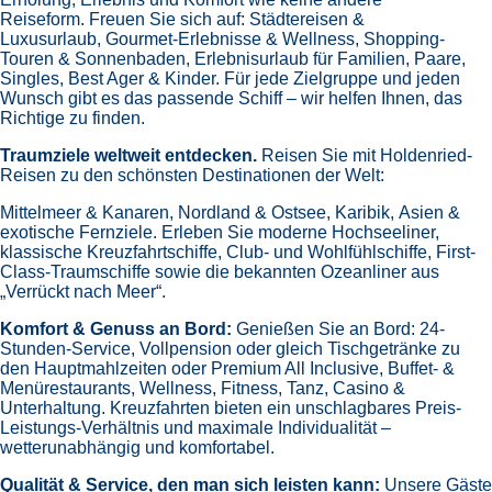
Reiseform.
Freuen Sie sich auf:
Städtereisen &
Luxusurlaub,
Gourmet-Erlebnisse & Wellness,
Shopping-
Touren & Sonnenbaden,
Erlebnisurlaub für Familien, Paare,
Singles, Best Ager & Kinder.
Für jede Zielgruppe und jeden
Wunsch gibt es das passende Schiff – wir helfen Ihnen, das
Richtige zu finden.
Traumziele weltweit entdecken.
Reisen Sie mit Holdenried-
Reisen zu den schönsten Destinationen der Welt:
Mittelmeer & Kanaren,
Nordland & Ostsee,
Karibik,
Asien &
exotische Fernziele.
Erleben Sie moderne Hochseeliner,
klassische Kreuzfahrtschiffe, Club- und Wohlfühlschiffe, First-
Class-Traumschiffe sowie die bekannten Ozeanliner aus
„Verrückt nach Meer“.
Komfort & Genuss an Bord:
Genießen Sie an Bord:
24-
Stunden-Service, Vollpension oder gleich
Tischgetränke zu
den Hauptmahlzeiten oder Premium All Inclusive,
Buffet- &
Menürestaurants,
Wellness, Fitness, Tanz, Casino &
Unterhaltung.
Kreuzfahrten bieten ein unschlagbares Preis-
Leistungs-Verhältnis und maximale Individualität –
wetterunabhängig und komfortabel.
Qualität & Service, den man sich leisten kann:
Unsere Gäste