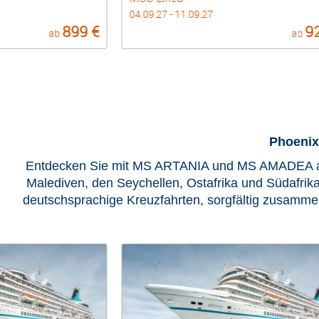
30.10.26 - 06.11.26
929 €
8
ab
ab
Phoenix
Entdecken Sie mit MS ARTANIA und MS AMADEA auße
Malediven, den Seychellen, Ostafrika und Südafrika
deutschsprachige Kreuzfahrten, sorgfältig zusamme