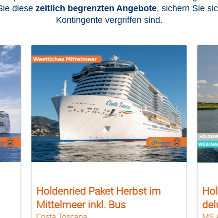
Sie diese
zeitlich begrenzten Angebote
, sichern Sie si
Kontingente vergriffen sind.
Holdenried Premium Donau
Hol
deluxe Weihnachtsreise
Mit
MS Anna Katharina
Cost