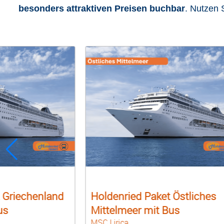
besonders attraktiven Preisen buchbar
. Nutzen 
 Östliches
Holdenried Paket Herbst im
us
Mittelmeer inkl. Bus
Costa Toscana