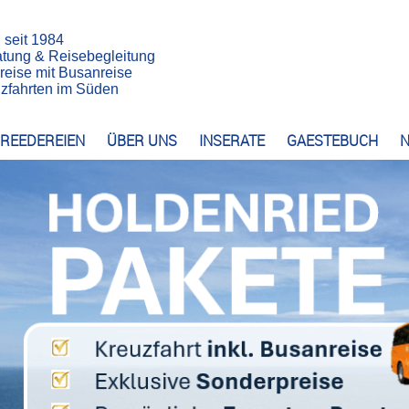
n seit 1984
atung & Reisebegleitung
reise mit Busanreise
euzfahrten im Süden
REEDEREIEN
ÜBER UNS
INSERATE
GAESTEBUCH
N