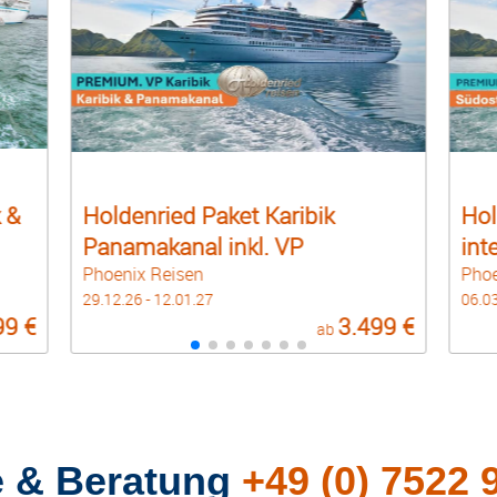
Holdenried Paket Südostasien
Hol
intensiv & VP Bali
Bue
Phoenix Reisen
Phoe
06.03.27 - 23.03.27
02.01
99 €
3.999 €
ab
e & Beratung
+49 (0) 7522 