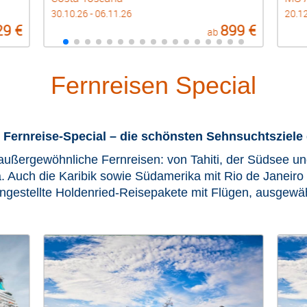
20.12.26 - 27.12.26
15.05
99 €
1.199 €
ab
Fernreisen Special
 Fernreise-Special – die schönsten Sehnsuchtsziele 
rgewöhnliche Fernreisen: von Tahiti, der Südsee und
. Auch die Karibik sowie Südamerika mit Rio de Janeiro
ngestellte Holdenried-Reisepakete mit Flügen, ausgew