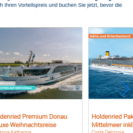
ch Ihren Vorteilspreis und buchen Sie jetzt, bevor die
denried Paket Östliches
Holdenried Pak
telmeer inkl. Bus
Mittelmeer inkl
a Deliziosa
Costa Toscana