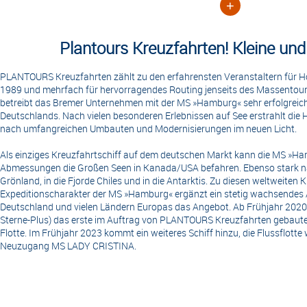
+
Plantours Kreuzfahrten! Kleine und 
PLANTOURS Kreuzfahrten zählt zu den erfahrensten Veranstaltern für H
1989 und mehrfach für hervorragendes Routing jenseits des Massentour
betreibt das Bremer Unternehmen mit der MS »Hamburg« sehr erfolgreich 
Deutschlands. Nach vielen besonderen Erlebnissen auf See erstrahlt 
nach umfangreichen Umbauten und Modernisierungen im neuen Licht.
Als einziges Kreuzfahrtschiff auf dem deutschen Markt kann die MS »Ha
Abmessungen die Großen Seen in Kanada/USA befahren. Ebenso stark na
Grönland, in die Fjorde Chiles und in die Antarktis. Zu diesen weltweiten 
Expeditionscharakter der MS »Hamburg« ergänzt ein stetig wachsendes 
Deutschland und vielen Ländern Europas das Angebot. Ab Frühjahr 2020 er
Sterne-Plus) das erste im Auftrag von PLANTOURS Kreuzfahrten gebaute
Flotte. Im Frühjahr 2023 kommt ein weiteres Schiff hinzu, die Flussflott
Neuzugang MS LADY CRISTINA.