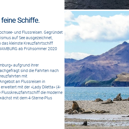
feine Schiffe.
ochsee- und Flussreisen. Gegründet
ismus auf See ausgezeichnet,
das kleinste Kreuzfahrtschiff
die HAMBURG ab Frühsommer 2020
mburg« aufgrund ihrer
chgefragt sind die Fahrten nach
Kreuzfahrten mit
Angebot an Flussreisen in
weitert mit der »Lady Diletta« (4-
 Flusskreuzfahrtschiff die moderne
e wächst mit dem 4-Sterne-Plus