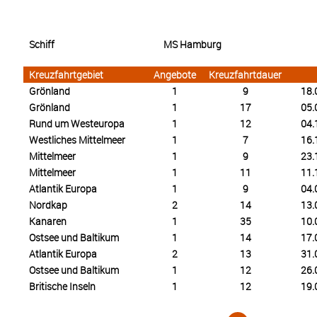
Schiff
MS Hamburg
Kreuzfahrtgebiet
Angebote
Kreuzfahrtdauer
Grönland
1
9
18.
Grönland
1
17
05.
Rund um Westeuropa
1
12
04.
Westliches Mittelmeer
1
7
16.
Mittelmeer
1
9
23.
Mittelmeer
1
11
11.
Atlantik Europa
1
9
04.
Nordkap
2
14
13.
Kanaren
1
35
10.
Ostsee und Baltikum
1
14
17.
Atlantik Europa
2
13
31.
Ostsee und Baltikum
1
12
26.
Britische Inseln
1
12
19.