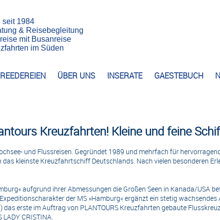
n seit 1984
atung & Reisebegleitung
reise mit Busanreise
euzfahrten im Süden
REEDEREIEN
ÜBER UNS
INSERATE
GAESTEBUCH
N
antours Kreuzfahrten! Kleine und feine Schif
ochsee- und Flussreisen. Gegründet 1989 und mehrfach für hervorragend
h das kleinste Kreuzfahrtschiff Deutschlands. Nach vielen besonderen 
mburg« aufgrund ihrer Abmessungen die Großen Seen in Kanada/USA befah
mit Expeditionscharakter der MS »Hamburg« ergänzt ein stetig wachsendes
lus) das erste im Auftrag von PLANTOURS Kreuzfahrten gebaute Flusskreuz
MS LADY CRISTINA.