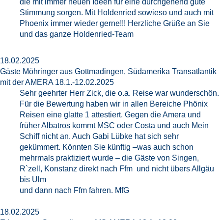
die mit immer neuen Ideen für eine durchgehend gute
Stimmung sorgen. Mit Holdenried sowieso und auch mit
Phoenix immer wieder gerne!!! Herzliche Grüße an Sie
und das ganze Holdenried-Team
18.02.2025
Gäste Möhringer aus Gottmadingen, Südamerika Transatlantik
mit der AMERA 18.1.-12.02.2025
Sehr geehrter Herr Zick, die o.a. Reise war wunderschön.
Für die Bewertung haben wir in allen Bereiche Phönix
Reisen eine glatte 1 attestiert. Gegen die Amera und
früher Albatros kommt MSC oder Costa und auch Mein
Schiff nicht an. Auch Gabi Lübke hat sich sehr
gekümmert. Könnten Sie künftig –was auch schon
mehrmals praktiziert wurde – die Gäste von Singen,
R`zell, Konstanz direkt nach Ffm und nicht übers Allgäu
bis Ulm
und dann nach Ffm fahren. MfG
18.02.2025