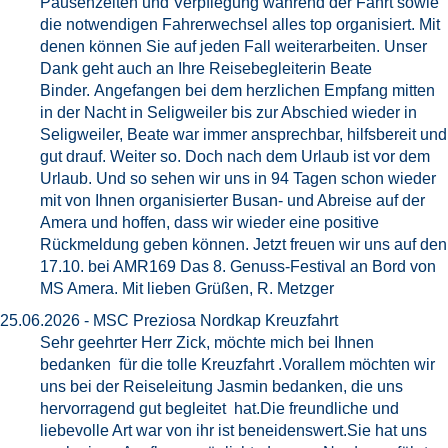
Pausenzeiten und Verpflegung während der Fahrt sowie
die notwendigen Fahrerwechsel alles top organisiert. Mit
denen können Sie auf jeden Fall weiterarbeiten. Unser
Dank geht auch an Ihre Reisebegleiterin Beate
Binder. Angefangen bei dem herzlichen Empfang mitten
in der Nacht in Seligweiler bis zur Abschied wieder in
Seligweiler, Beate war immer ansprechbar, hilfsbereit und
gut drauf. Weiter so. Doch nach dem Urlaub ist vor dem
Urlaub. Und so sehen wir uns in 94 Tagen schon wieder
mit von Ihnen organisierter Busan- und Abreise auf der
Amera und hoffen, dass wir wieder eine positive
Rückmeldung geben können. Jetzt freuen wir uns auf den
17.10. bei AMR169 Das 8. Genuss-Festival an Bord von
MS Amera. Mit lieben Grüßen, R. Metzger
25.06.2026 - MSC Preziosa Nordkap Kreuzfahrt
Sehr geehrter Herr Zick, möchte mich bei Ihnen
bedanken für die tolle Kreuzfahrt .Vorallem möchten wir
uns bei der Reiseleitung Jasmin bedanken, die uns
hervorragend gut begleitet hat.Die freundliche und
liebevolle Art war von ihr ist beneidenswert.Sie hat uns