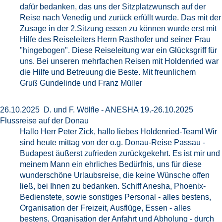
dafür bedanken, das uns der Sitzplatzwunsch auf der
Reise nach Venedig und zurück erfüllt wurde. Das mit der
Zusage in der 2.Sitzung essen zu können wurde erst mit
Hilfe des Reiseleiters Herrn Rasthofer und seiner Frau
"hingebogen". Diese Reiseleitung war ein Glücksgriff für
uns. Bei unseren mehrfachen Reisen mit Holdenried war
die Hilfe und Betreuung die Beste. Mit freunlichem
Gruß Gundelinde und Franz Müller
26.10.2025 D. und F. Wölfle - ANESHA 19.-26.10.2025
Flussreise auf der Donau
Hallo Herr Peter Zick, hallo liebes Holdenried-Team! Wir
sind heute mittag von der o.g. Donau-Reise Passau -
Budapest äußerst zufrieden zurückgekehrt. Es ist mir und
meinem Mann ein ehrliches Bedürfnis, uns für diese
wunderschöne Urlaubsreise, die keine Wünsche offen
ließ, bei Ihnen zu bedanken. Schiff Anesha, Phoenix-
Bedienstete, sowie sonstiges Personal - alles bestens,
Organisation der Freizeit, Ausflüge, Essen - alles
bestens, Organisation der Anfahrt und Abholung - durch