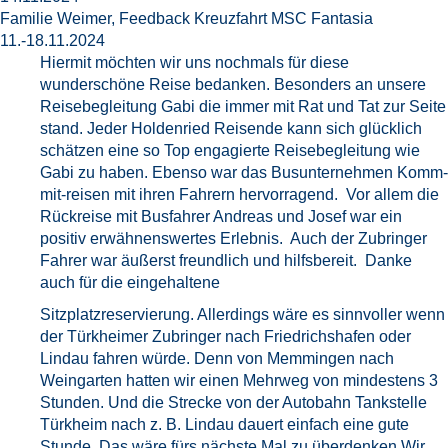
Familie Weimer, Feedback Kreuzfahrt MSC Fantasia
11.-18.11.2024
Hiermit möchten wir uns nochmals für diese
wunderschöne Reise bedanken. Besonders an unsere
Reisebegleitung Gabi die immer mit Rat und Tat zur Seite
stand. Jeder Holdenried Reisende kann sich glücklich
schätzen eine so Top engagierte Reisebegleitung wie
Gabi zu haben. Ebenso war das Busunternehmen Komm-
mit-reisen mit ihren Fahrern hervorragend. Vor allem die
Rückreise mit Busfahrer Andreas und Josef war ein
positiv erwähnenswertes Erlebnis. Auch der Zubringer
Fahrer war äußerst freundlich und hilfsbereit. Danke
auch für die eingehaltene
Sitzplatzreservierung. Allerdings wäre es sinnvoller wenn
der Türkheimer Zubringer nach Friedrichshafen oder
Lindau fahren würde. Denn von Memmingen nach
Weingarten hatten wir einen Mehrweg von mindestens 3
Stunden. Und die Strecke von der Autobahn Tankstelle
Türkheim nach z. B. Lindau dauert einfach eine gute
Stunde. Das wäre fürs nächste Mal zu überdenken.Wir