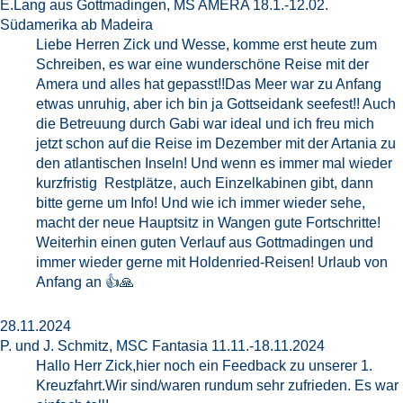
E.Lang aus Gottmadingen, MS AMERA 18.1.-12.02.
Südamerika ab Madeira
Liebe Herren Zick und Wesse, komme erst heute zum
Schreiben, es war eine wunderschöne Reise mit der
Amera und alles hat gepasst!!Das Meer war zu Anfang
etwas unruhig, aber ich bin ja Gottseidank seefest!! Auch
die Betreuung durch Gabi war ideal und ich freu mich
jetzt schon auf die Reise im Dezember mit der Artania zu
den atlantischen Inseln! Und wenn es immer mal wieder
kurzfristig Restplätze, auch Einzelkabinen gibt, dann
bitte gerne um Info! Und wie ich immer wieder sehe,
macht der neue Hauptsitz in Wangen gute Fortschritte!
Weiterhin einen guten Verlauf aus Gottmadingen und
immer wieder gerne mit Holdenried-Reisen! Urlaub von
Anfang an 👍🙏
28.11.2024
P. und J. Schmitz, MSC Fantasia 11.11.-18.11.2024
Hallo Herr Zick,hier noch ein Feedback zu unserer 1.
Kreuzfahrt.Wir sind/waren rundum sehr zufrieden. Es war