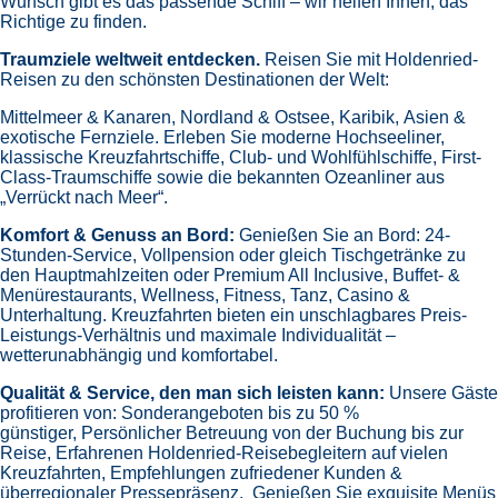
Wunsch gibt es das passende Schiff – wir helfen Ihnen, das
Richtige zu finden.
Traumziele weltweit entdecken.
Reisen Sie mit Holdenried-
Reisen zu den schönsten Destinationen der Welt:
Mittelmeer & Kanaren,
Nordland & Ostsee,
Karibik,
Asien &
exotische Fernziele.
Erleben Sie moderne Hochseeliner,
klassische Kreuzfahrtschiffe, Club- und Wohlfühlschiffe, First-
Class-Traumschiffe sowie die bekannten Ozeanliner aus
„Verrückt nach Meer“.
Komfort & Genuss an Bord:
Genießen Sie an Bord:
24-
Stunden-Service, Vollpension oder gleich
Tischgetränke zu
den Hauptmahlzeiten oder Premium All Inclusive,
Buffet- &
Menürestaurants,
Wellness, Fitness, Tanz, Casino &
Unterhaltung.
Kreuzfahrten bieten ein unschlagbares Preis-
Leistungs-Verhältnis und maximale Individualität –
wetterunabhängig und komfortabel.
Qualität & Service, den man sich leisten kann:
Unsere Gäste
profitieren von:
Sonderangeboten bis zu 50 %
günstiger,
Persönlicher Betreuung von der Buchung bis zur
Reise,
Erfahrenen Holdenried-Reisebegleitern auf vielen
Kreuzfahrten,
Empfehlungen zufriedener Kunden &
überregionaler Pressepräsenz.
Genießen Sie exquisite Menüs