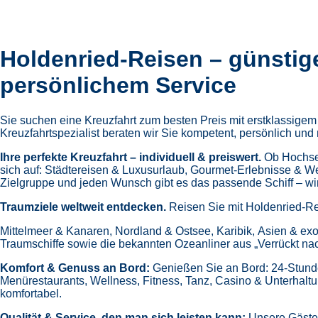
Holdenried-Reisen – günstig
persönlichem Service
Sie suchen eine Kreuzfahrt zum besten Preis mit erstklassige
Kreuzfahrtspezialist beraten wir Sie kompetent, persönlich und 
Ihre perfekte Kreuzfahrt – individuell & preiswert.
Ob Hochsee
sich auf:
Städtereisen & Luxusurlaub,
Gourmet-Erlebnisse & W
Zielgruppe und jeden Wunsch gibt es das passende Schiff – wir 
Traumziele weltweit entdecken.
Reisen Sie mit Holdenried-Re
Mittelmeer & Kanaren,
Nordland & Ostsee,
Karibik,
Asien & exo
Traumschiffe sowie die bekannten Ozeanliner aus „Verrückt na
Komfort & Genuss an Bord:
Genießen Sie an Bord:
24-Stund
Menürestaurants,
Wellness, Fitness, Tanz, Casino & Unterhalt
komfortabel.
Qualität & Service, den man sich leisten kann:
Unsere Gäste 