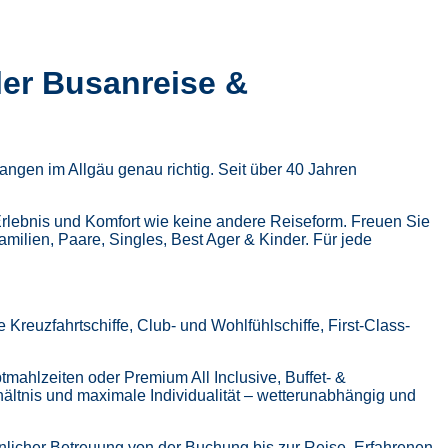
ler Busanreise &
ngen im Allgäu genau richtig. Seit über 40 Jahren
Erlebnis und Komfort wie keine andere Reiseform.
Freuen Sie
Familien, Paare, Singles, Best Ager & Kinder.
Für jede
Kreuzfahrtschiffe, Club- und Wohlfühlschiffe, First-Class-
tmahlzeiten oder Premium All Inclusive,
Buffet- &
hältnis und maximale Individualität – wetterunabhängig und
nlicher Betreuung von der Buchung bis zur Reise,
Erfahrenen