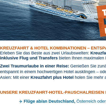
KREUZFAHRT & HOTEL KOMBINATIONEN – ENTSP
Erleben Sie das Beste aus zwei Urlaubswelten:
Kreuzfa
inklusive Flug und Transfers
bieten Ihnen maximalen K
Zwei Traumurlaube in einer Reise:
Genießen Sie zunäc
entspannt in einem hochwertigen Hotel ausklingen – oder
Asien: Mit einer
Kreuzfahrt plus Hotel
holen Sie mehr a
UNSERE KREUZFAHRT-HOTEL-PAUSCHALREISEN 
✈️
Flüge ab/an Deutschland,
Österreich oder