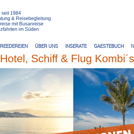
n seit 1984
atung & Reisebegleitung
reise mit Busanreise
euzfahrten im Süden
REEDEREIEN
ÜBER UNS
INSERATE
GAESTEBUCH
N
Hotel, Schiff & Flug Kombi´