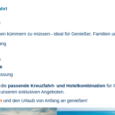
ahrt
n
ungen kümmern zu müssen
– ideal für Genießer, Familien u
ung
s
e
assung
 die
passende Kreuzfahrt- und Hotelkombination
für 
on unseren exklusiven Angeboten.
n
und den Urlaub von Anfang an genießen!