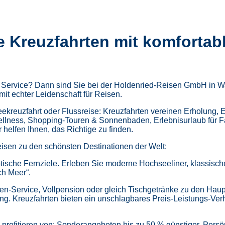
e Kreuzfahrten mit komfortab
m Service? Dann sind Sie bei der Holdenried-Reisen GmbH in Wa
mit echter Leidenschaft für Reisen.
kreuzfahrt oder Flussreise: Kreuzfahrten vereinen Erholung, 
ellness,
Shopping-Touren & Sonnenbaden,
Erlebnisurlaub für 
helfen Ihnen, das Richtige zu finden.
isen zu den schönsten Destinationen der Welt:
tische Fernziele.
Erleben Sie moderne Hochseeliner, klassische 
ch Meer“.
en-Service, Vollpension oder gleich
Tischgetränke zu den Haup
ung.
Kreuzfahrten bieten ein unschlagbares Preis-Leistungs-Ver
profitieren von:
Sonderangeboten bis zu 50 % günstiger,
Persö