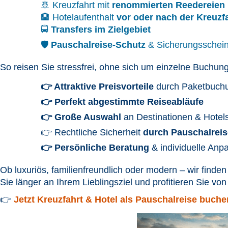
🚢 Kreuzfahrt mit
renommierten Reedereien
🏨 Hotelaufenthalt
vor oder nach der Kreuzf
🚍
Transfers im Zielgebiet
🛡️
Pauschalreise-Schutz
& Sicherungsschei
So reisen Sie stressfrei, ohne sich um einzelne Buch
👉 Attraktive Preisvorteile
durch Paketbuch
👉 Perfekt abgestimmte Reiseabläufe
👉 Große Auswahl
an Destinationen & Hotel
👉 Rechtliche Sicherheit
durch Pauschalreis
👉 Persönliche Beratung
& individuelle Anp
Ob luxuriös, familienfreundlich oder modern – wir finden
Sie länger an Ihrem Lieblingsziel und profitieren Sie v
👉
Jetzt Kreuzfahrt & Hotel als Pauschalreise buche