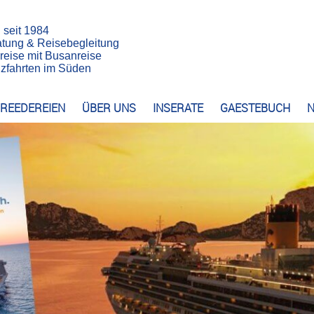
n seit 1984
atung & Reisebegleitung
reise mit Busanreise
euzfahrten im Süden
REEDEREIEN
ÜBER UNS
INSERATE
GAESTEBUCH
N