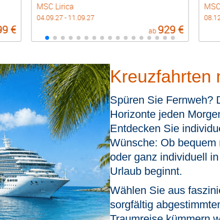
MSC Lirica
MSC 
04.09.27 - 11.09.27
08.12
99 €
929 €
ab
Kreuzfahrten 
Spüren Sie Fernweh? 
Horizonte jeden Morgen
Entdecken Sie individue
Wünsche:
Ob bequem m
oder ganz individuell i
Urlaub beginnt.
Wählen Sie aus faszin
sorgfältig abgestimmte
Traumreise kümmern wir