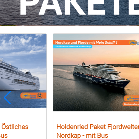
 Östliches
Holdenried Paket Fjordwelte
Bus
Nordkap - mit Bus