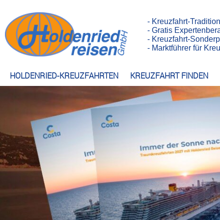
- Kreuzfahrt-Traditio
- Gratis Expertenber
- Kreuzfahrt-Sonderp
- Marktführer für Kr
HOLDENRIED-KREUZFAHRTEN
KREUZFAHRT FINDEN