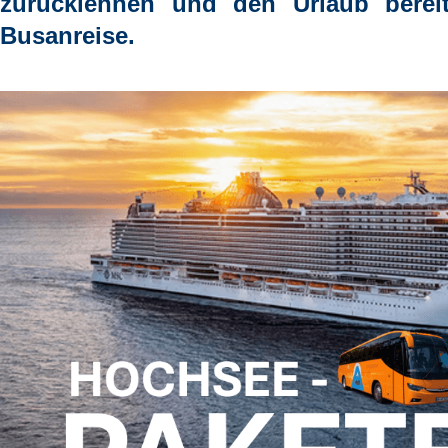
zurücklehnen und den Urlaub berei
Busanreise.