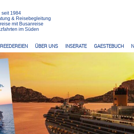
n seit 1984
atung & Reisebegleitung
reise mit Busanreise
euzfahrten im Süden
REEDEREIEN
ÜBER UNS
INSERATE
GAESTEBUCH
N