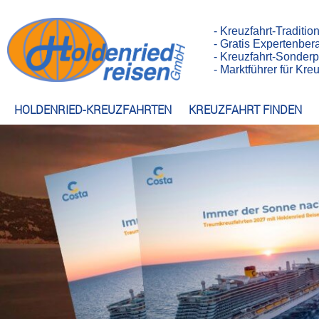
- Kreuzfahrt-Traditio
- Gratis Expertenber
- Kreuzfahrt-Sonderp
- Marktführer für Kr
HOLDENRIED-KREUZFAHRTEN
KREUZFAHRT FINDEN