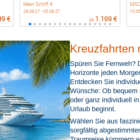
Mein Schiff 4
MSC 
29.08.27 - 05.09.27
15.05
99 €
1.169 €
ab
Kreuzfahrten 
Spüren Sie Fernweh? 
Horizonte jeden Morgen
Entdecken Sie individue
Wünsche:
Ob bequem m
oder ganz individuell i
Urlaub beginnt.
Wählen Sie aus faszin
sorgfältig abgestimmte
Traumreise kümmern wir