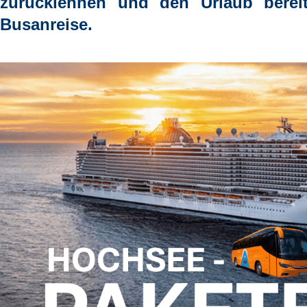
zurücklehnen und den Urlaub berei
Busanreise.