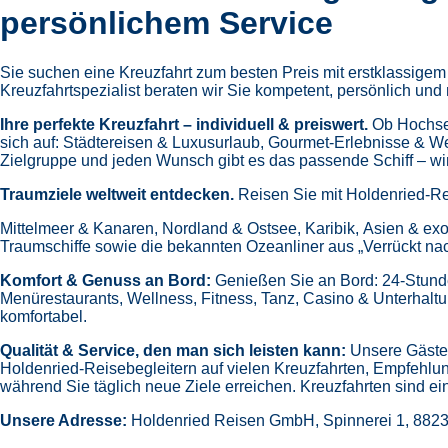
persönlichem Service
Sie suchen eine Kreuzfahrt zum besten Preis mit erstklassige
Kreuzfahrtspezialist beraten wir Sie kompetent, persönlich und 
Ihre perfekte Kreuzfahrt – individuell & preiswert.
Ob Hochsee
sich auf:
Städtereisen & Luxusurlaub,
Gourmet-Erlebnisse & W
Zielgruppe und jeden Wunsch gibt es das passende Schiff – wir 
Traumziele weltweit entdecken.
Reisen Sie mit Holdenried-Re
Mittelmeer & Kanaren,
Nordland & Ostsee,
Karibik,
Asien & exo
Traumschiffe sowie die bekannten Ozeanliner aus „Verrückt na
Komfort & Genuss an Bord:
Genießen Sie an Bord:
24-Stund
Menürestaurants,
Wellness, Fitness, Tanz, Casino & Unterhalt
komfortabel.
Qualität & Service, den man sich leisten kann:
Unsere Gäste 
Holdenried-Reisebegleitern auf vielen Kreuzfahrten,
Empfehlun
während Sie täglich neue Ziele erreichen. Kreuzfahrten sind ein
Unsere Adresse:
Holdenried Reisen GmbH,
Spinnerei 1, 882