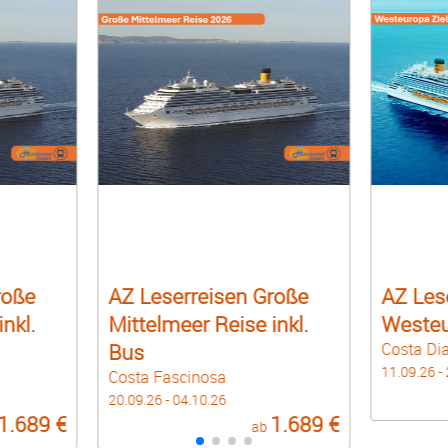
roße
AZ Leserreisen Große
AZ Les
nkl.
Mittelmeer Reise inkl.
Westeu
Bus
Costa D
11.09.26 -
Costa Fascinosa
20.09.26 - 04.10.26
1.689 €
1.689 €
ab