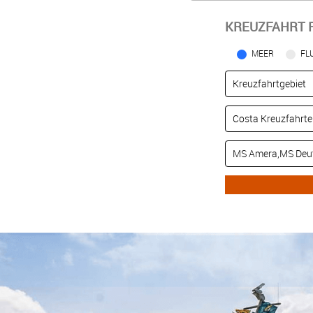
KREUZFAHRT 
MEER
FL