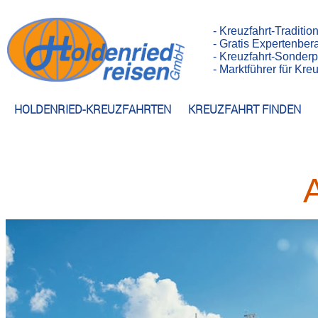
- Kreuzfahrt-Traditio
- Gratis Expertenber
- Kreuzfahrt-Sonderp
- Marktführer für Kr
HOLDENRIED-KREUZFAHRTEN
KREUZFAHRT FINDEN