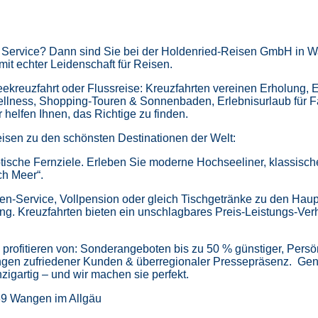
m Service? Dann sind Sie bei der Holdenried-Reisen GmbH in Wa
mit echter Leidenschaft für Reisen.
kreuzfahrt oder Flussreise: Kreuzfahrten vereinen Erholung, 
ellness,
Shopping-Touren & Sonnenbaden,
Erlebnisurlaub für 
helfen Ihnen, das Richtige zu finden.
isen zu den schönsten Destinationen der Welt:
tische Fernziele.
Erleben Sie moderne Hochseeliner, klassische 
ch Meer“.
en-Service, Vollpension oder gleich
Tischgetränke zu den Haup
ung.
Kreuzfahrten bieten ein unschlagbares Preis-Leistungs-Ver
profitieren von:
Sonderangeboten bis zu 50 % günstiger,
Persö
gen zufriedener Kunden & überregionaler Pressepräsenz.
Gen
zigartig – und wir machen sie perfekt.
39 Wangen im Allgäu