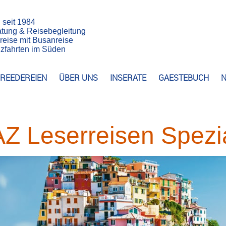
n seit 1984
atung & Reisebegleitung
reise mit Busanreise
euzfahrten im Süden
REEDEREIEN
ÜBER UNS
INSERATE
GAESTEBUCH
N
AZ Leserreisen Spezi