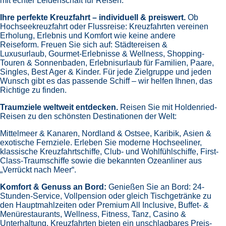
mit echter Leidenschaft für Reisen.
Ihre perfekte Kreuzfahrt – individuell & preiswert.
Ob
Hochseekreuzfahrt oder Flussreise: Kreuzfahrten vereinen
Erholung, Erlebnis und Komfort wie keine andere
Reiseform.
Freuen Sie sich auf:
Städtereisen &
Luxusurlaub,
Gourmet-Erlebnisse & Wellness,
Shopping-
Touren & Sonnenbaden,
Erlebnisurlaub für Familien, Paare,
Singles, Best Ager & Kinder.
Für jede Zielgruppe und jeden
Wunsch gibt es das passende Schiff – wir helfen Ihnen, das
Richtige zu finden.
Traumziele weltweit entdecken.
Reisen Sie mit Holdenried-
Reisen zu den schönsten Destinationen der Welt:
Mittelmeer & Kanaren,
Nordland & Ostsee,
Karibik,
Asien &
exotische Fernziele.
Erleben Sie moderne Hochseeliner,
klassische Kreuzfahrtschiffe, Club- und Wohlfühlschiffe, First-
Class-Traumschiffe sowie die bekannten Ozeanliner aus
„Verrückt nach Meer“.
Komfort & Genuss an Bord:
Genießen Sie an Bord:
24-
Stunden-Service, Vollpension oder gleich
Tischgetränke zu
den Hauptmahlzeiten oder Premium All Inclusive,
Buffet- &
Menürestaurants,
Wellness, Fitness, Tanz, Casino &
Unterhaltung.
Kreuzfahrten bieten ein unschlagbares Preis-