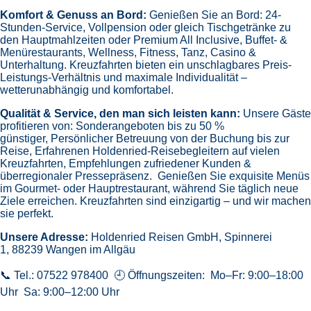
Komfort & Genuss an Bord:
Genießen Sie an Bord:
24-
Stunden-Service, Vollpension oder gleich
Tischgetränke zu
den Hauptmahlzeiten oder Premium All Inclusive,
Buffet- &
Menürestaurants,
Wellness, Fitness, Tanz, Casino &
Unterhaltung.
Kreuzfahrten bieten ein unschlagbares Preis-
Leistungs-Verhältnis und maximale Individualität –
wetterunabhängig und komfortabel.
Qualität & Service, den man sich leisten kann:
Unsere Gäste
profitieren von:
Sonderangeboten bis zu 50 %
günstiger,
Persönlicher Betreuung von der Buchung bis zur
Reise,
Erfahrenen Holdenried-Reisebegleitern auf vielen
Kreuzfahrten,
Empfehlungen zufriedener Kunden &
überregionaler Pressepräsenz.
Genießen Sie exquisite Menüs
im Gourmet- oder Hauptrestaurant, während Sie täglich neue
Ziele erreichen. Kreuzfahrten sind einzigartig – und wir machen
sie perfekt.
Unsere Adresse:
Holdenried Reisen GmbH,
Spinnerei
1, 88239 Wangen im Allgäu
📞 Tel.: 07522 978400 🕘 Öffnungszeiten: Mo–Fr: 9:00–18:00
Uhr Sa: 9:00–12:00 Uhr