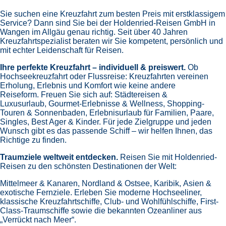
Sie suchen eine Kreuzfahrt zum besten Preis mit erstklassigem
Service? Dann sind Sie bei der Holdenried-Reisen GmbH in
Wangen im Allgäu genau richtig. Seit über 40 Jahren
Kreuzfahrtspezialist beraten wir Sie kompetent, persönlich und
mit echter Leidenschaft für Reisen.
Ihre perfekte Kreuzfahrt – individuell & preiswert.
Ob
Hochseekreuzfahrt oder Flussreise: Kreuzfahrten vereinen
Erholung, Erlebnis und Komfort wie keine andere
Reiseform.
Freuen Sie sich auf:
Städtereisen &
Luxusurlaub,
Gourmet-Erlebnisse & Wellness,
Shopping-
Touren & Sonnenbaden,
Erlebnisurlaub für Familien, Paare,
Singles, Best Ager & Kinder.
Für jede Zielgruppe und jeden
Wunsch gibt es das passende Schiff – wir helfen Ihnen, das
Richtige zu finden.
Traumziele weltweit entdecken.
Reisen Sie mit Holdenried-
Reisen zu den schönsten Destinationen der Welt:
Mittelmeer & Kanaren,
Nordland & Ostsee,
Karibik,
Asien &
exotische Fernziele.
Erleben Sie moderne Hochseeliner,
klassische Kreuzfahrtschiffe, Club- und Wohlfühlschiffe, First-
Class-Traumschiffe sowie die bekannten Ozeanliner aus
„Verrückt nach Meer“.