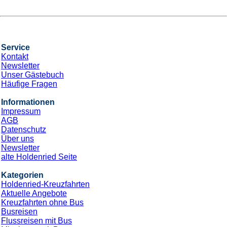
14
Nächte
*Holdenried Paket* Postschiffroute zum
Nordkap inkl. Bus
an Bord der »Vasco da Gama«
Abfahrt: 16.08.26
Bustransfers:
Kempten
- Memmingen
- Wangen
- ULM
-
Friedrichshafen
- Weingarten
- WeitereMitAufpreis
Route: Kiel - Seetag - Sandnes - Nordfjordeid - Kristiansund -
Svolvaer - Seetag - Honningsvag (Nordkap) - Hammerfest -
Harstad - Seetag - Alesund - Bergen - Seetag - Kiel
CPX004186
3.179 €
Günstigster Preis pro Person aus allen Angeboten ab