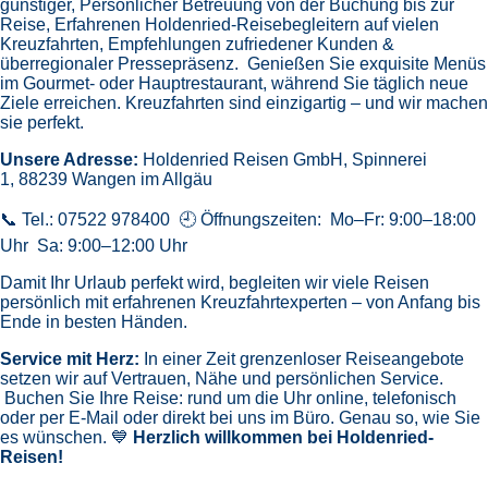
Bustransfers:
Kempten
- Memmingen
- Wangen
- ULM
-
Friedrichshafen
- Weingarten
- WeitereMitAufpreis
Route: Kiel - Seetag - Bergen - Bergen - Stavanger - Arendal -
Seetag - Kiel
CPX004192
1.999 €
Günstigster Preis pro Person aus allen Angeboten ab
4 Angebote
ansehen