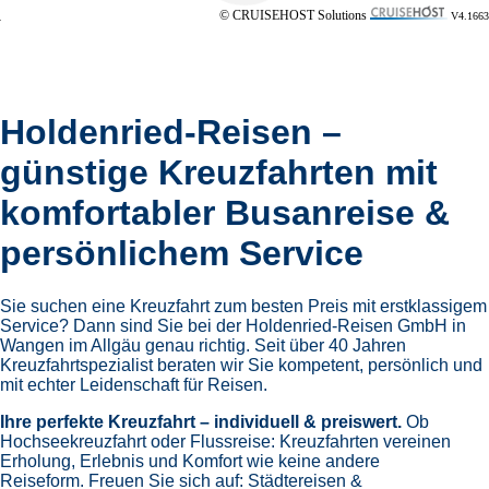
beginnt mit der ersten
Beratung durch Holdenried
Reisen
und endet erst nach Ihrer sicheren Ankunft am
Zielort oder in der Heimat. Viele Kreuzfahrtgäste halten
uns über Jahre die Treue. Dabei machen wir keinen
Unterschied zwischen Erstbucher und Stammgast, jeder
unserer Kreuzfahrer erhält das beste Angebot für seine
Reisewünsche. Bei uns entdecken Sie das Kreuzfahren
neu!
nicko cruises