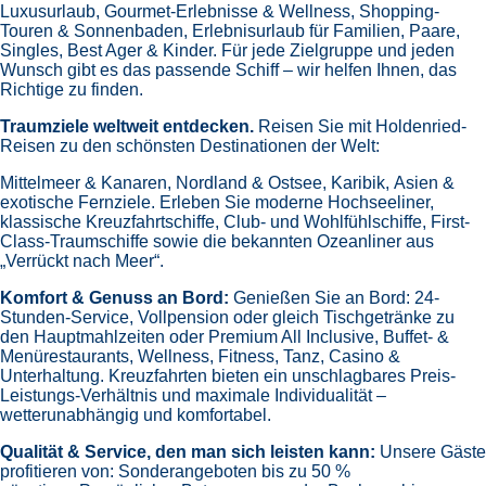
127
Reisen
7
Nächte
*AZ Leserreisen* Süd-Norwegen mit
Busanreise
an Bord der »Vasco da Gama«
Abfahrt: 04.09.26