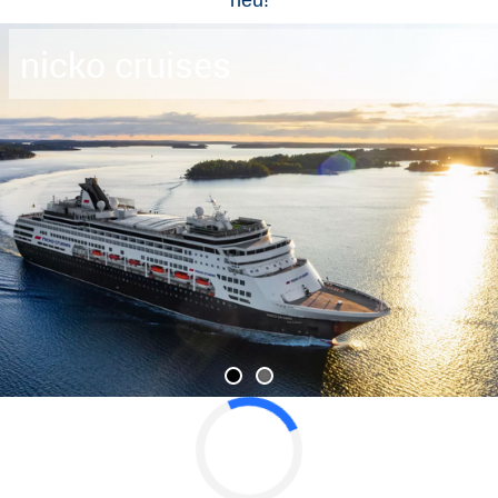
2025
alle Angebote mit Holdenried & Plantours Flussangeboten
PLANTOURS Kreuzfahrten zählt zu den erfahrensten
Veranstaltern für Hochsee- und Flussreisen. Gegründet
1989 und mehrfach für hervorragendes Routing jenseits
des Massentourismus auf See ausgezeichnet, betreibt
das Unternehmen mit der MS »Hamburg« sehr
erfolgreich das kleinste Kreuzfahrtschiff Deutschlands.
D
er ehemals Bremer Veranstalter ist im April 2024 nach
Hamburg umgesiedelt und bietet wunderschöne
Flusschiffe mit sehr guten Routings und einem
perfekten Preis-Leistungs-Verhältnis bei unsren
Gruppenreisen.
Unser Service bei Plantours & Holdenried Angeboten