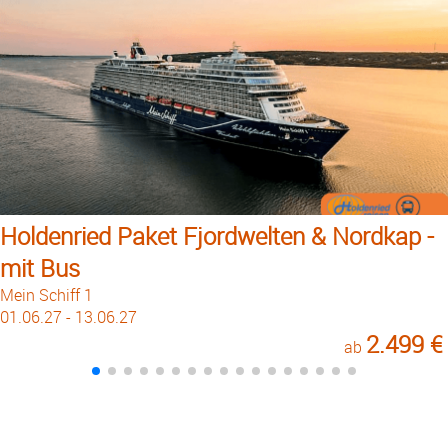
Holdenried Paket Fjordwelten & Nordkap -
mit Bus
Mein Schiff 1
01.06.27 - 13.06.27
2.499 €
ab