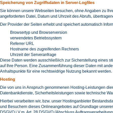
Speicherung von Zugriffsdaten in Server-Logfiles
Sie können unsere Webseiten besuchen, ohne Angaben zu Ihrer 
angeforderten Datei, Datum und Uhrzeit des Abrufs, übertrag
Der Provider der Seiten erhebt und speichert automatisch Infor
Browsertyp und Browserversion
verwendetes Betriebssystem
Referrer URL
Hostname des zugreifenden Rechners
Uhrzeit der Serveranfrage
Diese Daten werden ausschließlich zur Sicherstellung eines s
auf Ihre Person. Eine Zusammenführung dieser Daten mit ander
Anhaltspunkte für eine rechtswidrige Nutzung bekannt werden.
Hosting
Die von uns in Anspruch genommenen Hosting-Leistungen dienen
Datenbankdienste, Sicherheitsleistungen sowie technische War
Hierbei verarbeiten wir, bzw. unser Hostinganbieter Bestands
und Besuchern dieses Onlineangebotes auf Grundlage unserer ber
DSGVO i.V.m. Art. 28 DSGVO (Abschluss Auftragsverarbeitungs