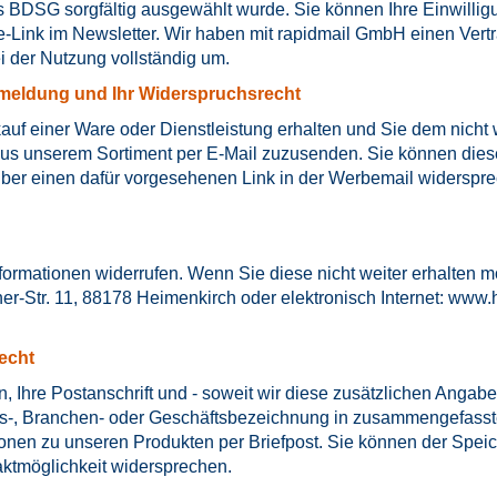
 BDSG sorgfältig ausgewählt wurde. Sie können Ihre Einwilli
de-Link im Newsletter. Wir haben mit rapidmail GmbH einen Ver
 der Nutzung vollständig um.
meldung und Ihr Widerspruchsrecht
 einer Ware oder Dienstleistung erhalten und Sie dem nicht w
aus unserem Sortiment per E-Mail zuzusenden. Sie können dies
über einen dafür vorgesehenen Link in der Werbemail widerspre
rmationen widerrufen. Wenn Sie diese nicht weiter erhalten mö
tr. 11, 88178 Heimenkirch oder elektronisch Internet:
www.h
echt
n, Ihre Postanschrift und - soweit wir diese zusätzlichen Ang
erufs-, Branchen- oder Geschäftsbezeichnung in zusammengefass
ionen zu unseren Produkten per Briefpost. Sie können der Sp
aktmöglichkeit widersprechen.