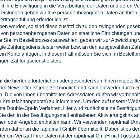
it Ihre Einwilligung in die Verarbeitung der Daten und deren V
Leistungen geben wir Ihre personenbezogenen Daten an Ihren je
rtragserfüllung erforderlich ist.
eben werden, so sind diese zusätzlich zu den zwingenden geset
von personenbezogenen Daten an staatliche Einrichtungen un
er Sie im Bestellprozess auswählen, geben wir zur Abwicklung
tragte Zahlungsdienstleister weiter bzw. an den ausgewählten Z
t ein Konto anlegen. In diesem Fall müssen Sie sich im Bestell
igen Zahlungsdienstleisters.
die hierfür erforderlichen oder gesondert von Ihnen mitgeteil
m Newsletter ist jederzeit möglich und kann entweder durch ei
n. Die von Ihnen übermittelten Adressdaten dürfen wir vorbehal
Kreuzfahrtangebote) zu informieren. Um den auf unserer Webs
e Double-Opt-In Verfahren. Hier wird zunächst eine Bestätigu
ie den in der Bestätigungsmail enthaltenen Aktivierungslink a
onen oder Angebot enthalten kann. Wir verwenden rapidmail (Ans
den daher an die rapidmail GmbH übermittellt. Dabei ist es de
ein Verkauf Ihrer Daten ist der rapidmail GmbH nicht gestattet. 