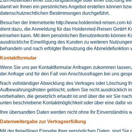
Zum Absenden einer Buchungsanfrage oder einer Buchung werd
damit wir Ihnen ein persönliches Angebot erstellen können bzw
datenschutzrechtlichen Bestimmungen durchgeführt.
Besucher der Internetseite
http://www.holdenried-reisen.com
kö
dient dazu, die Anmeldung für das Holdenried-Reisen GmbH Ku
einsehen kann. Mit dem persönlichen Benutzerkonto können Ku
ausdrückliche Einwilligung des Kunden zu weiteren Nutzungen 
behandeln und nach erfolgter Benutzung die Abmeldefunktion
Kontaktformular
Wenn Sie uns per Kontaktformular Anfragen zukommen lassen,
der Anfrage und für den Fall von Anschlussfragen bei uns gespe
Nach vollständiger Abwicklung des Vertrages oder Löschung Ih
Aufbewahrungsfristen gelöscht, sofern Sie nicht ausdrücklich 
vorbehalten, die gesetzlich erlaubt ist und über die wir Sie n
unten beschriebene Kontaktmöglichkeit oder über eine dafür v
Ihre übersandten Daten werden nicht ohne Ihr Einverständnis w
Datenweitergabe zur Vertragserfüllung
Mit der freiwilligen Eingabe Ihrer persönlichen Daten, sind S