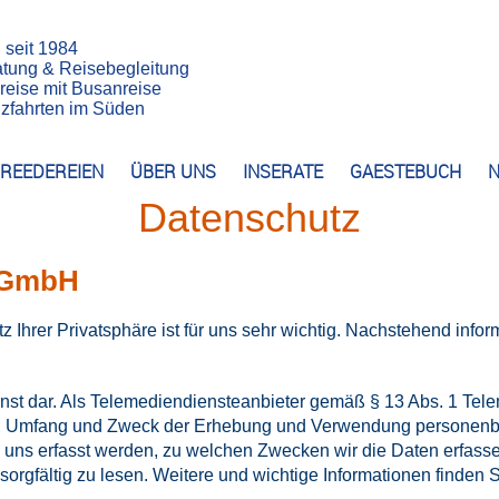
n seit 1984
atung & Reisebegleitung
reise mit Busanreise
euzfahrten im Süden
REEDEREIEN
ÜBER UNS
INSERATE
GAESTEBUCH
N
Datenschutz
n GmbH
z Ihrer Privatsphäre ist für uns sehr wichtig. Nachstehend info
nst dar. Als Telemediendiensteanbieter gemäß § 13 Abs. 1 Tele
, Umfang und Zweck der Erhebung und Verwendung personenbe
uns erfasst werden, zu welchen Zwecken wir die Daten erfassen 
orgfältig zu lesen. Weitere und wichtige Informationen finden S