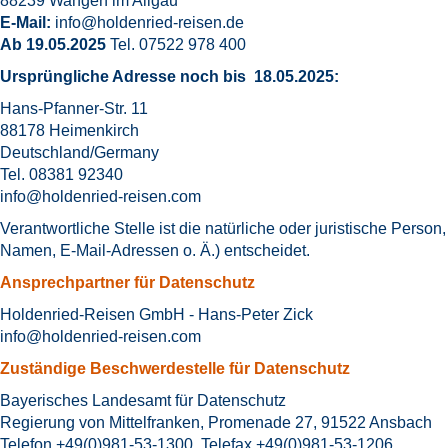
88239 Wangen im Allgäu
E-Mail:
info@holdenried-reisen.
de
Ab 19.05.2025
Tel. 07522 978 400
Ursprüngliche Adresse noch bis 18.05.2025:
Hans-Pfanner-Str. 11
88178 Heimenkirch
Deutschland/Germany
Tel. 08381 92340
info@holdenried-reisen.com
Verantwortliche Stelle ist die natürliche oder juristische Per
Namen, E-Mail-Adressen o. Ä.) entscheidet.
Ansprechpartner für Datenschutz
Holdenried-Reisen GmbH - Hans-Peter Zick
info@holdenried-reisen.com
Zuständige Beschwerdestelle für Datenschutz
Bayerisches Landesamt für Datenschutz
Regierung von Mittelfranken, Promenade 27, 91522 Ansbach
Telefon +49(0)981-53-1300, Telefax +49(0)981-53-1206