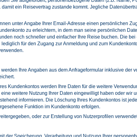
en Sie aufgefordert, personenbezogene Daten (z.B. Name, Pos
. damit ein Reisevertrag zustande kommt. Jegliche Datenübertr
nnen unter Angabe Ihrer Email-Adresse einen persönlichen Zug
ndenkonto zu erleichtern, in dem man seine persönlichen Dat
nden noch schneller und einfacher Ihre Reise buchen. Die bei
lediglich für den Zugang zur Anmeldung und zum Kundenkonto g
 verwenden.
 werden Ihre Angaben aus dem Anfrageformular inklusive der 
ichert.
res Kundenkontos werden Ihre Daten für die weitere Verwendun
in eine weitere Nutzung Ihrer Daten eingewilligt haben oder w
achstehend informieren. Die Löschung Ihres Kundenkontos ist jed
orgesehene Funktion im Kundenkonto erfolgen.
eitergegeben, oder zur Erstellung von Nutzerprofilen verwendet
ie mit der Speicherung, Verarbeitung und Nutzung Ihrer person