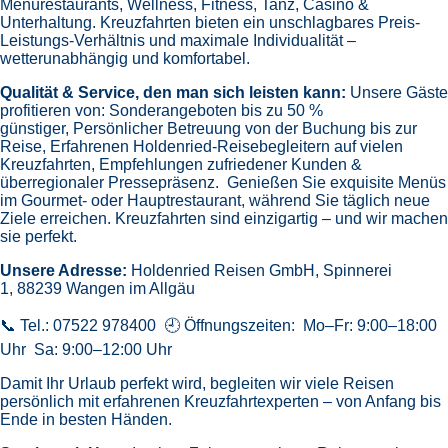
Menürestaurants,
Wellness, Fitness, Tanz, Casino &
Unterhaltung.
Kreuzfahrten bieten ein unschlagbares Preis-
Leistungs-Verhältnis und maximale Individualität –
wetterunabhängig und komfortabel.
Qualität & Service, den man sich leisten kann:
Unsere Gäste
profitieren von:
Sonderangeboten bis zu 50 %
günstiger,
Persönlicher Betreuung von der Buchung bis zur
Reise,
Erfahrenen Holdenried-Reisebegleitern auf vielen
Kreuzfahrten,
Empfehlungen zufriedener Kunden &
überregionaler Pressepräsenz.
Genießen Sie exquisite Menüs
im Gourmet- oder Hauptrestaurant, während Sie täglich neue
Ziele erreichen. Kreuzfahrten sind einzigartig – und wir machen
sie perfekt.
Unsere Adresse:
Holdenried Reisen GmbH,
Spinnerei
1, 88239 Wangen im Allgäu
📞 Tel.: 07522 978400 🕘 Öffnungszeiten: Mo–Fr: 9:00–18:00
Uhr Sa: 9:00–12:00 Uhr
Damit Ihr Urlaub perfekt wird, begleiten wir viele Reisen
persönlich mit erfahrenen Kreuzfahrtexperten – von Anfang bis
Ende in besten Händen.