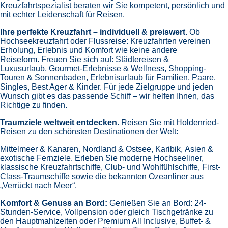
Kreuzfahrtspezialist beraten wir Sie kompetent, persönlich und
mit echter Leidenschaft für Reisen.
Ihre perfekte Kreuzfahrt – individuell & preiswert.
Ob
Hochseekreuzfahrt oder Flussreise: Kreuzfahrten vereinen
Erholung, Erlebnis und Komfort wie keine andere
Reiseform.
Freuen Sie sich auf:
Städtereisen &
Luxusurlaub,
Gourmet-Erlebnisse & Wellness,
Shopping-
Touren & Sonnenbaden,
Erlebnisurlaub für Familien, Paare,
Singles, Best Ager & Kinder.
Für jede Zielgruppe und jeden
Wunsch gibt es das passende Schiff – wir helfen Ihnen, das
Richtige zu finden.
Traumziele weltweit entdecken.
Reisen Sie mit Holdenried-
Reisen zu den schönsten Destinationen der Welt:
Mittelmeer & Kanaren,
Nordland & Ostsee,
Karibik,
Asien &
exotische Fernziele.
Erleben Sie moderne Hochseeliner,
klassische Kreuzfahrtschiffe, Club- und Wohlfühlschiffe, First-
Class-Traumschiffe sowie die bekannten Ozeanliner aus
„Verrückt nach Meer“.
Komfort & Genuss an Bord:
Genießen Sie an Bord:
24-
Stunden-Service, Vollpension oder gleich
Tischgetränke zu
den Hauptmahlzeiten oder Premium All Inclusive,
Buffet- &