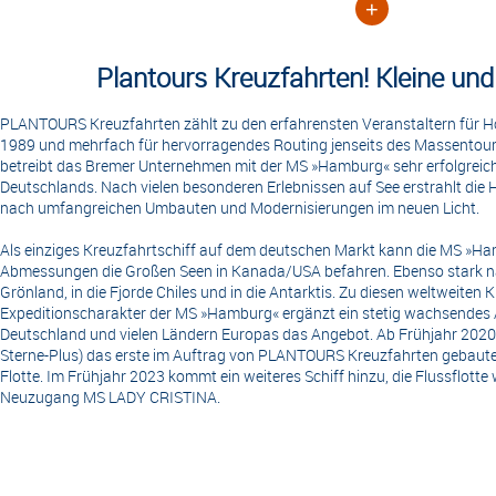
+
Plantours Kreuzfahrten! Kleine und 
PLANTOURS Kreuzfahrten zählt zu den erfahrensten Veranstaltern für H
1989 und mehrfach für hervorragendes Routing jenseits des Massentour
betreibt das Bremer Unternehmen mit der MS »Hamburg« sehr erfolgreich 
Deutschlands. Nach vielen besonderen Erlebnissen auf See erstrahlt 
nach umfangreichen Umbauten und Modernisierungen im neuen Licht.
Als einziges Kreuzfahrtschiff auf dem deutschen Markt kann die MS »Ha
Abmessungen die Großen Seen in Kanada/USA befahren. Ebenso stark na
Grönland, in die Fjorde Chiles und in die Antarktis. Zu diesen weltweiten 
Expeditionscharakter der MS »Hamburg« ergänzt ein stetig wachsendes 
Deutschland und vielen Ländern Europas das Angebot. Ab Frühjahr 2020 er
Sterne-Plus) das erste im Auftrag von PLANTOURS Kreuzfahrten gebaute
Flotte. Im Frühjahr 2023 kommt ein weiteres Schiff hinzu, die Flussflott
Neuzugang MS LADY CRISTINA.