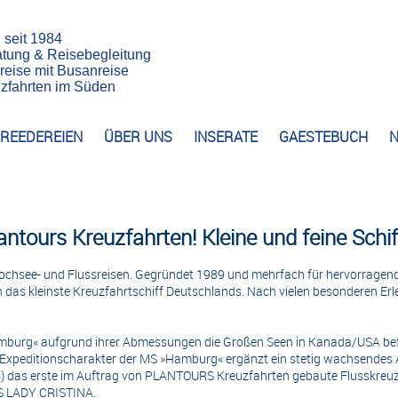
n seit 1984
atung & Reisebegleitung
reise mit Busanreise
euzfahrten im Süden
REEDEREIEN
ÜBER UNS
INSERATE
GAESTEBUCH
N
antours Kreuzfahrten! Kleine und feine Schif
ochsee- und Flussreisen. Gegründet 1989 und mehrfach für hervorragend
h das kleinste Kreuzfahrtschiff Deutschlands. Nach vielen besonderen 
mburg« aufgrund ihrer Abmessungen die Großen Seen in Kanada/USA befah
mit Expeditionscharakter der MS »Hamburg« ergänzt ein stetig wachsendes
lus) das erste im Auftrag von PLANTOURS Kreuzfahrten gebaute Flusskreuz
MS LADY CRISTINA.