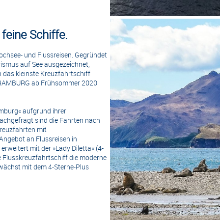
feine Schiffe.
ochsee- und Flussreisen. Gegründet
ismus auf See ausgezeichnet,
das kleinste Kreuzfahrtschiff
die HAMBURG ab Frühsommer 2020
mburg« aufgrund ihrer
chgefragt sind die Fahrten nach
Kreuzfahrten mit
Angebot an Flussreisen in
weitert mit der »Lady Diletta« (4-
 Flusskreuzfahrtschiff die moderne
e wächst mit dem 4-Sterne-Plus