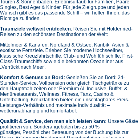
Touren & Sonnenbaden,
Erlebnisurlaub für Familien, Paare,
Singles, Best Ager & Kinder.
Für jede Zielgruppe und jeden
Wunsch gibt es das passende Schiff – wir helfen Ihnen, das
Richtige zu finden.
Traumziele weltweit entdecken.
Reisen Sie mit Holdenried-
Reisen zu den schönsten Destinationen der Welt:
Mittelmeer & Kanaren,
Nordland & Ostsee,
Karibik,
Asien &
exotische Fernziele.
Erleben Sie moderne Hochseeliner,
klassische Kreuzfahrtschiffe, Club- und Wohlfühlschiffe, First-
Class-Traumschiffe sowie die bekannten Ozeanliner aus
„Verrückt nach Meer“.
Komfort & Genuss an Bord:
Genießen Sie an Bord:
24-
Stunden-Service, Vollpension oder gleich
Tischgetränke zu
den Hauptmahlzeiten oder Premium All Inclusive,
Buffet- &
Menürestaurants,
Wellness, Fitness, Tanz, Casino &
Unterhaltung.
Kreuzfahrten bieten ein unschlagbares Preis-
Leistungs-Verhältnis und maximale Individualität –
wetterunabhängig und komfortabel.
Qualität & Service, den man sich leisten kann:
Unsere Gäste
profitieren von:
Sonderangeboten bis zu 50 %
günstiger,
Persönlicher Betreuung von der Buchung bis zur
Reise,
Erfahrenen Holdenried-Reisebegleitern auf vielen