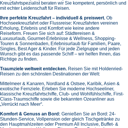
Kreuzfahrtspezialist beraten wir Sie kompetent, persönlich und
mit echter Leidenschaft für Reisen.
Ihre perfekte Kreuzfahrt – individuell & preiswert.
Ob
Hochseekreuzfahrt oder Flussreise: Kreuzfahrten vereinen
Erholung, Erlebnis und Komfort wie keine andere
Reiseform.
Freuen Sie sich auf:
Städtereisen &
Luxusurlaub,
Gourmet-Erlebnisse & Wellness,
Shopping-
Touren & Sonnenbaden,
Erlebnisurlaub für Familien, Paare,
Singles, Best Ager & Kinder.
Für jede Zielgruppe und jeden
Wunsch gibt es das passende Schiff – wir helfen Ihnen, das
Richtige zu finden.
Traumziele weltweit entdecken.
Reisen Sie mit Holdenried-
Reisen zu den schönsten Destinationen der Welt:
Mittelmeer & Kanaren,
Nordland & Ostsee,
Karibik,
Asien &
exotische Fernziele.
Erleben Sie moderne Hochseeliner,
klassische Kreuzfahrtschiffe, Club- und Wohlfühlschiffe, First-
Class-Traumschiffe sowie die bekannten Ozeanliner aus
„Verrückt nach Meer“.
Komfort & Genuss an Bord:
Genießen Sie an Bord:
24-
Stunden-Service, Vollpension oder gleich
Tischgetränke zu
den Hauptmahlzeiten oder Premium All Inclusive,
Buffet- &