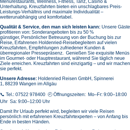
Menürestaurants,
Wellness, Fitness, Tanz, Casino &
Unterhaltung.
Kreuzfahrten bieten ein unschlagbares Preis-
Leistungs-Verhältnis und maximale Individualität –
wetterunabhängig und komfortabel.
Qualität & Service, den man sich leisten kann:
Unsere Gäste
profitieren von:
Sonderangeboten bis zu 50 %
günstiger,
Persönlicher Betreuung von der Buchung bis zur
Reise,
Erfahrenen Holdenried-Reisebegleitern auf vielen
Kreuzfahrten,
Empfehlungen zufriedener Kunden &
überregionaler Pressepräsenz.
Genießen Sie exquisite Menüs
im Gourmet- oder Hauptrestaurant, während Sie täglich neue
Ziele erreichen. Kreuzfahrten sind einzigartig – und wir machen
sie perfekt.
Unsere Adresse:
Holdenried Reisen GmbH,
Spinnerei
1, 88239 Wangen im Allgäu
📞 Tel.: 07522 978400 🕘 Öffnungszeiten: Mo–Fr: 9:00–18:00
Uhr Sa: 9:00–12:00 Uhr
Damit Ihr Urlaub perfekt wird, begleiten wir viele Reisen
persönlich mit erfahrenen Kreuzfahrtexperten – von Anfang bis
Ende in besten Händen.