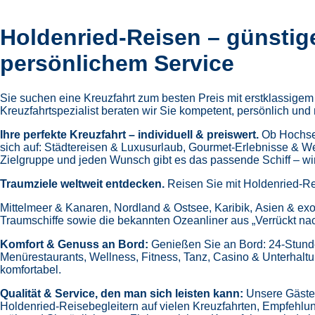
Holdenried-Reisen – günstig
persönlichem Service
Sie suchen eine Kreuzfahrt zum besten Preis mit erstklassige
Kreuzfahrtspezialist beraten wir Sie kompetent, persönlich und 
Ihre perfekte Kreuzfahrt – individuell & preiswert.
Ob Hochsee
sich auf:
Städtereisen & Luxusurlaub,
Gourmet-Erlebnisse & W
Zielgruppe und jeden Wunsch gibt es das passende Schiff – wir 
Traumziele weltweit entdecken.
Reisen Sie mit Holdenried-Re
Mittelmeer & Kanaren,
Nordland & Ostsee,
Karibik,
Asien & exo
Traumschiffe sowie die bekannten Ozeanliner aus „Verrückt na
Komfort & Genuss an Bord:
Genießen Sie an Bord:
24-Stund
Menürestaurants,
Wellness, Fitness, Tanz, Casino & Unterhalt
komfortabel.
Qualität & Service, den man sich leisten kann:
Unsere Gäste 
Holdenried-Reisebegleitern auf vielen Kreuzfahrten,
Empfehlun