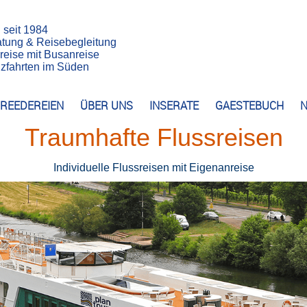
n seit 1984
atung & Reisebegleitung
reise mit Busanreise
euzfahrten im Süden
REEDEREIEN
ÜBER UNS
INSERATE
GAESTEBUCH
N
Traumhafte Flussreisen
Individuelle Flussreisen mit Eigenanreise