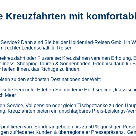
e Kreuzfahrten mit komfortab
m Service? Dann sind Sie bei der Holdenried-Reisen GmbH in Wa
mit echter Leidenschaft für Reisen.
kreuzfahrt oder Flussreise: Kreuzfahrten vereinen Erholung, 
ellness,
Shopping-Touren & Sonnenbaden,
Erlebnisurlaub für 
helfen Ihnen, das Richtige zu finden.
isen zu den schönsten Destinationen der Welt:
tische Fernziele.
Erleben Sie moderne Hochseeliner, klassische 
ch Meer“.
en-Service, Vollpension oder gleich
Tischgetränke zu den Haup
ung.
Kreuzfahrten bieten ein unschlagbares Preis-Leistungs-Ver
profitieren von:
Sonderangeboten bis zu 50 % günstiger,
Persö
gen zufriedener Kunden & überregionaler Pressepräsenz.
Gen