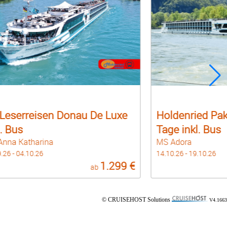
Holdenried Paket Donauflair 6
Holdenri
Tage inkl. Bus
Mosel ink
MS Adora
MS Alisa
14.10.26 - 19.10.26
24.10.26 - 31.
699 €
ab
© CRUISEHOST Solutions
V4.1663