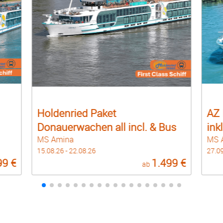
AZ Leserreisen Donau De Luxe
. & Bus
inkl. Bus
MS Anna Katharina
27.09.26 - 04.10.26
1.499 €
1.299 €
ab
ab