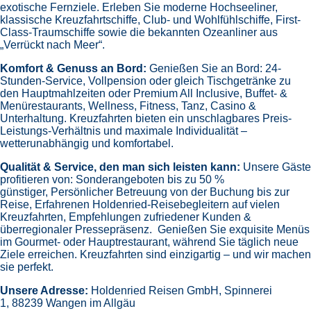
exotische Fernziele.
Erleben Sie moderne Hochseeliner,
klassische Kreuzfahrtschiffe, Club- und Wohlfühlschiffe, First-
Class-Traumschiffe sowie die bekannten Ozeanliner aus
„Verrückt nach Meer“.
Komfort & Genuss an Bord:
Genießen Sie an Bord:
24-
Stunden-Service, Vollpension oder gleich
Tischgetränke zu
den Hauptmahlzeiten oder Premium All Inclusive,
Buffet- &
Menürestaurants,
Wellness, Fitness, Tanz, Casino &
Unterhaltung.
Kreuzfahrten bieten ein unschlagbares Preis-
Leistungs-Verhältnis und maximale Individualität –
wetterunabhängig und komfortabel.
Qualität & Service, den man sich leisten kann:
Unsere Gäste
profitieren von:
Sonderangeboten bis zu 50 %
günstiger,
Persönlicher Betreuung von der Buchung bis zur
Reise,
Erfahrenen Holdenried-Reisebegleitern auf vielen
Kreuzfahrten,
Empfehlungen zufriedener Kunden &
überregionaler Pressepräsenz.
Genießen Sie exquisite Menüs
im Gourmet- oder Hauptrestaurant, während Sie täglich neue
Ziele erreichen. Kreuzfahrten sind einzigartig – und wir machen
sie perfekt.
Unsere Adresse:
Holdenried Reisen GmbH,
Spinnerei
1, 88239 Wangen im Allgäu