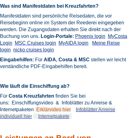
Was sind Manifestdaten bei Kreuzfahrten?
Manifestdaten sind persönliche Reisedaten, die vor
Reisebeginn online im System der Reederei eingegeben
werden. Die Zugangsdaten erhalten Sie direkt nach der
Buchung von uns.
Login-Portale:
Phoenix login
MyCosta
Login
MSC Cruises login
MyAIDA login
Meine Reise
login
nicko cruises login
Eingabehilfen:
Für
AIDA, Costa & MSC
stellen wir leicht
verständliche PDF-Eingabehilfen bereit.
Wie läuft die Einschiffung ab?
Für
Costa Kreuzfahrten
finden Sie bei
uns:
Einschiffungsvideo &
Infoblätter zu Anreise &
Internetpaketen
Erklärvideo hier
Infoblätter Anreise
individuell hie
r
Internetpakete