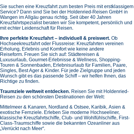
Sie suchen eine Kreuzfahrt zum besten Preis mit erstklassigem
Service? Dann sind Sie bei der Holdenried-Reisen GmbH in
Wangen im Allgäu genau richtig. Seit über 40 Jahren
Kreuzfahrtspezialist beraten wir Sie kompetent, persönlich und
mit echter Leidenschaft für Reisen.
Ihre perfekte Kreuzfahrt – individuell & preiswert.
Ob
Hochseekreuzfahrt oder Flussreise: Kreuzfahrten vereinen
Erholung, Erlebnis und Komfort wie keine andere
Reiseform.
Freuen Sie sich auf:
Städtereisen &
Luxusurlaub,
Gourmet-Erlebnisse & Wellness,
Shopping-
Touren & Sonnenbaden,
Erlebnisurlaub für Familien, Paare,
Singles, Best Ager & Kinder.
Für jede Zielgruppe und jeden
Wunsch gibt es das passende Schiff – wir helfen Ihnen, das
Richtige zu finden.
Traumziele weltweit entdecken.
Reisen Sie mit Holdenried-
Reisen zu den schönsten Destinationen der Welt:
Mittelmeer & Kanaren,
Nordland & Ostsee,
Karibik,
Asien &
exotische Fernziele.
Erleben Sie moderne Hochseeliner,
klassische Kreuzfahrtschiffe, Club- und Wohlfühlschiffe, First-
Class-Traumschiffe sowie die bekannten Ozeanliner aus
„Verrückt nach Meer“.