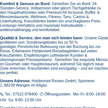
Komfort & Genuss an Bord:
Genießen Sie an Bord:
24-
Stunden-Service, Vollpension oder gleich
Tischgetränke zu
den Hauptmahlzeiten oder Premium All Inclusive,
Buffet- &
Menürestaurants,
Wellness, Fitness, Tanz, Casino &
Unterhaltung.
Kreuzfahrten bieten ein unschlagbares Preis-
Leistungs-Verhältnis und maximale Individualität –
wetterunabhängig und komfortabel.
Qualität & Service, den man sich leisten kann:
Unsere Gäste
profitieren von:
Sonderangeboten bis zu 50 %
günstiger,
Persönlicher Betreuung von der Buchung bis zur
Reise,
Erfahrenen Holdenried-Reisebegleitern auf vielen
Kreuzfahrten,
Empfehlungen zufriedener Kunden &
überregionaler Pressepräsenz.
Genießen Sie exquisite Menüs
im Gourmet- oder Hauptrestaurant, während Sie täglich neue
Ziele erreichen. Kreuzfahrten sind einzigartig – und wir machen
sie perfekt.
Unsere Adresse:
Holdenried Reisen GmbH,
Spinnerei
1, 88239 Wangen im Allgäu
📞 Tel.: 07522 978400 🕘 Öffnungszeiten: Mo–Fr: 9:00–18:00
Uhr Sa: 9:00–12:00 Uhr