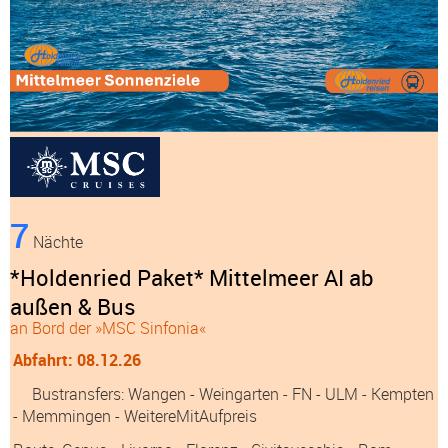
7
Nächte
*Holdenried Paket* Mittelmeer AI ab
außen & Bus
an Bord der »MSC Sinfonia«
Abfahrt: 08.12.26
Bustransfers:
Wangen
- Weingarten
- FN
- ULM
- Kempten
- Memmingen
- WeitereMitAufpreis