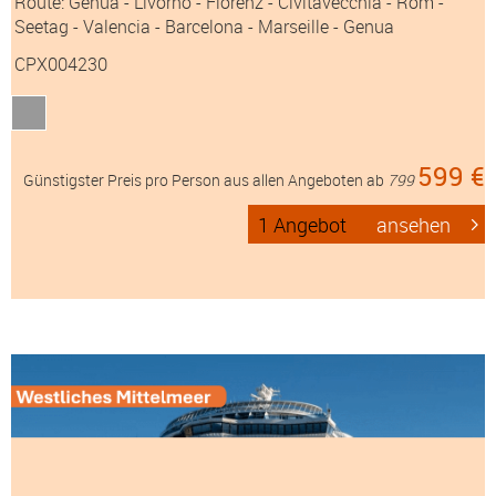
Route: Genua - Livorno - Florenz - Civitavecchia - Rom -
Seetag - Valencia - Barcelona - Marseille - Genua
CPX004230
599 €
Günstigster Preis pro Person aus allen Angeboten ab
799
1 Angebot
ansehen