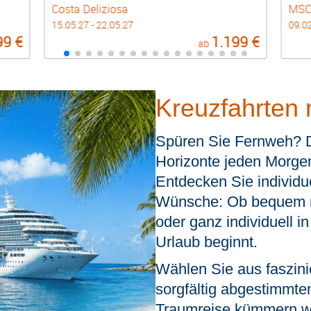
Costa Deliziosa
MSC 
15.05.27 - 22.05.27
09.02
99 €
1.199 €
ab
Kreuzfahrten 
Spüren Sie Fernweh? 
Horizonte jeden Morgen
Entdecken Sie individue
Wünsche:
Ob bequem m
oder ganz individuell i
Urlaub beginnt.
Wählen Sie aus faszin
sorgfältig abgestimmte
Traumreise kümmern wir