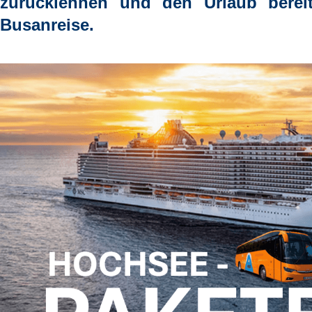
zurücklehnen und den Urlaub berei
Busanreise.