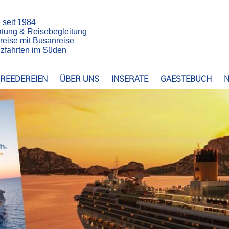
n seit 1984
atung & Reisebegleitung
reise mit Busanreise
euzfahrten im Süden
REEDEREIEN
ÜBER UNS
INSERATE
GAESTEBUCH
N