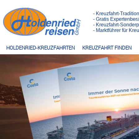
- Kreuzfahrt-Traditio
- Gratis Expertenber
- Kreuzfahrt-Sonderp
- Marktführer für Kr
HOLDENRIED-KREUZFAHRTEN
KREUZFAHRT FINDEN