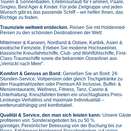
Touren & Sonnenbaden,
Erlebnisurlaub für Familien, Paare,
Singles, Best Ager & Kinder.
Für jede Zielgruppe und jeden
Wunsch gibt es das passende Schiff – wir helfen Ihnen, das
Richtige zu finden.
Traumziele weltweit entdecken.
Reisen Sie mit Holdenried-
Reisen zu den schönsten Destinationen der Welt:
Mittelmeer & Kanaren,
Nordland & Ostsee,
Karibik,
Asien &
exotische Fernziele.
Erleben Sie moderne Hochseeliner,
klassische Kreuzfahrtschiffe, Club- und Wohlfühlschiffe, First-
Class-Traumschiffe sowie die bekannten Ozeanliner aus
„Verrückt nach Meer“.
Komfort & Genuss an Bord:
Genießen Sie an Bord:
24-
Stunden-Service, Vollpension oder gleich
Tischgetränke zu
den Hauptmahlzeiten oder Premium All Inclusive,
Buffet- &
Menürestaurants,
Wellness, Fitness, Tanz, Casino &
Unterhaltung.
Kreuzfahrten bieten ein unschlagbares Preis-
Leistungs-Verhältnis und maximale Individualität –
wetterunabhängig und komfortabel.
Qualität & Service, den man sich leisten kann:
Unsere Gäste
profitieren von:
Sonderangeboten bis zu 50 %
günstiger,
Persönlicher Betreuung von der Buchung bis zur
Reise,
Erfahrenen Holdenried-Reisebegleitern auf vielen