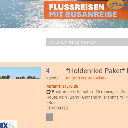
4
*Holdenried Paket*
Nächte
an Bord der »MS Alisa«
Abfahrt: 31.10.26
Bustransfers:
Kempten
- Memmingen
- Wa
Route: Köln - Bonn - Gernsheim - Mannheim - Ke
- Köln
CPX004172