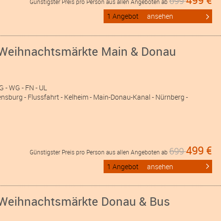
699
Günstigster Preis pro Person aus allen Angeboten ab
1 Angebot
ansehen
 Weihnachtsmärkte Main & Donau
WG
- WG
- FN
- UL
nsburg - Flussfahrt - Kelheim - Main-Donau-Kanal - Nürnberg -
499 €
699
Günstigster Preis pro Person aus allen Angeboten ab
1 Angebot
ansehen
 Weihnachtsmärkte Donau & Bus