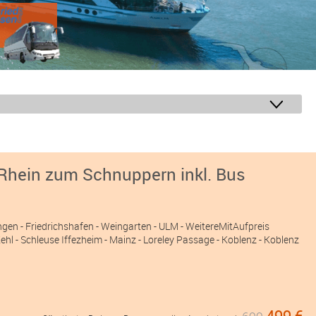
 Rhein zum Schnuppern inkl. Bus
ngen
- Friedrichshafen
- Weingarten
- ULM
- WeitereMitAufpreis
hl - Schleuse Iffezheim - Mainz - Loreley Passage - Koblenz - Koblenz
499 €