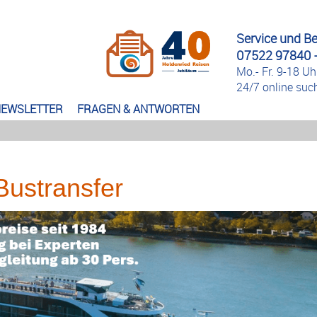
Service und B
07522 97840 -
Mo.- Fr. 9-18 Uh
24/7 online su
EWSLETTER
FRAGEN & ANTWORTEN
Bustransfer