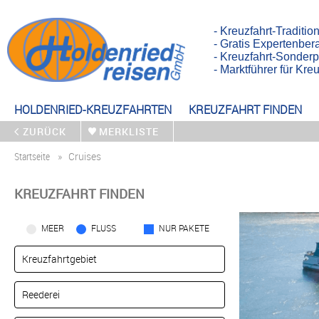
- Kreuzfahrt-Traditio
- Gratis Expertenber
- Kreuzfahrt-Sonderp
- Marktführer für Kr
HOLDENRIED-KREUZFAHRTEN
KREUZFAHRT FINDEN
ZURÜCK
MERKLISTE
Startseite
Cruises
KREUZFAHRT FINDEN
MEER
FLUSS
NUR PAKETE