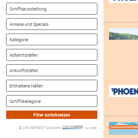
© CRUISEHOST Solutions
V4.1663