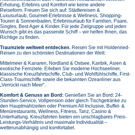
Erholung, Erlebnis und Komfort wie keine andere
Reiseform.
Freuen Sie sich auf:
Städtereisen &
Luxusurlaub,
Gourmet-Erlebnisse & Wellness,
Shopping-
Touren & Sonnenbaden,
Erlebnisurlaub für Familien, Paare,
Singles, Best Ager & Kinder.
Für jede Zielgruppe und jeden
Wunsch gibt es das passende Schiff – wir helfen Ihnen, das
Richtige zu finden.
Traumziele weltweit entdecken.
Reisen Sie mit Holdenried-
Reisen zu den schönsten Destinationen der Welt:
Mittelmeer & Kanaren,
Nordland & Ostsee,
Karibik,
Asien &
exotische Fernziele.
Erleben Sie moderne Hochseeliner,
klassische Kreuzfahrtschiffe, Club- und Wohlfühlschiffe, First-
Class-Traumschiffe sowie die bekannten Ozeanliner aus
„Verrückt nach Meer“.
Komfort & Genuss an Bord:
Genießen Sie an Bord:
24-
Stunden-Service, Vollpension oder gleich
Tischgetränke zu
den Hauptmahlzeiten oder Premium All Inclusive,
Buffet- &
Menürestaurants,
Wellness, Fitness, Tanz, Casino &
Unterhaltung.
Kreuzfahrten bieten ein unschlagbares Preis-
Leistungs-Verhältnis und maximale Individualität –
wetterunabhängig und komfortabel.