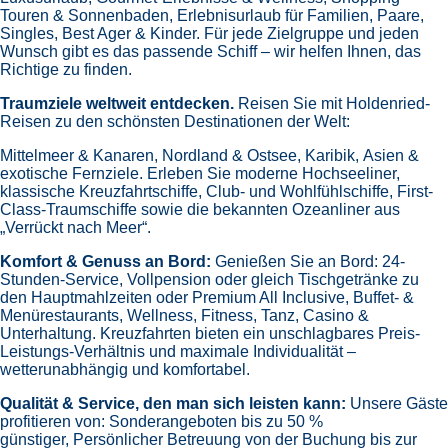
Touren & Sonnenbaden,
Erlebnisurlaub für Familien, Paare,
Singles, Best Ager & Kinder.
Für jede Zielgruppe und jeden
Wunsch gibt es das passende Schiff – wir helfen Ihnen, das
Richtige zu finden.
Traumziele weltweit entdecken.
Reisen Sie mit Holdenried-
Reisen zu den schönsten Destinationen der Welt:
Mittelmeer & Kanaren,
Nordland & Ostsee,
Karibik,
Asien &
exotische Fernziele.
Erleben Sie moderne Hochseeliner,
klassische Kreuzfahrtschiffe, Club- und Wohlfühlschiffe, First-
Class-Traumschiffe sowie die bekannten Ozeanliner aus
„Verrückt nach Meer“.
Komfort & Genuss an Bord:
Genießen Sie an Bord:
24-
Stunden-Service, Vollpension oder gleich
Tischgetränke zu
den Hauptmahlzeiten oder Premium All Inclusive,
Buffet- &
Menürestaurants,
Wellness, Fitness, Tanz, Casino &
Unterhaltung.
Kreuzfahrten bieten ein unschlagbares Preis-
Leistungs-Verhältnis und maximale Individualität –
wetterunabhängig und komfortabel.
Qualität & Service, den man sich leisten kann:
Unsere Gäste
profitieren von:
Sonderangeboten bis zu 50 %
günstiger,
Persönlicher Betreuung von der Buchung bis zur