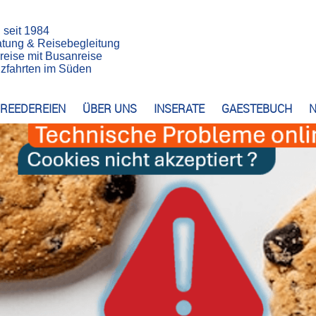
n seit 1984
atung & Reisebegleitung
reise mit Busanreise
euzfahrten im Süden
REEDEREIEN
ÜBER UNS
INSERATE
GAESTEBUCH
N