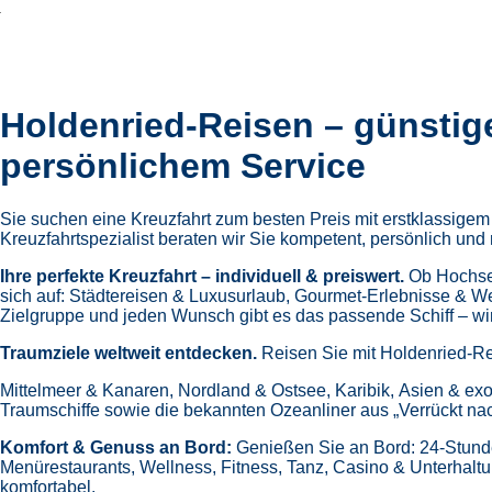
Holdenried-Reisen – günstig
persönlichem Service
Sie suchen eine Kreuzfahrt zum besten Preis mit erstklassige
Kreuzfahrtspezialist beraten wir Sie kompetent, persönlich und 
Ihre perfekte Kreuzfahrt – individuell & preiswert.
Ob Hochsee
sich auf:
Städtereisen & Luxusurlaub,
Gourmet-Erlebnisse & W
Zielgruppe und jeden Wunsch gibt es das passende Schiff – wir 
Traumziele weltweit entdecken.
Reisen Sie mit Holdenried-Re
Mittelmeer & Kanaren,
Nordland & Ostsee,
Karibik,
Asien & exo
Traumschiffe sowie die bekannten Ozeanliner aus „Verrückt na
Komfort & Genuss an Bord:
Genießen Sie an Bord:
24-Stund
Menürestaurants,
Wellness, Fitness, Tanz, Casino & Unterhalt
komfortabel.