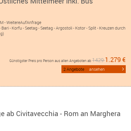
Östliches Mittelmeer inkl. Bus
MM
- WeitereAufAnfrage
ari - Korfu - Seetag - Seetag - Argostoli - Kotor - Split - Kreuzen durch
ig)
1.279 €
1429
Günstigster Preis pro Person aus allen Angeboten ab
2 Angebote
ansehen
ge ab Civitavecchia - Rom an Marghera