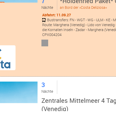
7
*Holdenried Paket* 
Nächte
an Bord der »Costa Deliziosa«
Abfahrt: 11.09.27
Bustransfers:
FN
- WGT
- WG
- ULM
- KE
- 
Route: Marghera (Venedig) - Lido von Venedig - B
die Kornaten Inseln - Zadar - Marghera (Vened
CPX004204
3
Nächte
Zentrales Mittelmeer 4 Ta
(Venedig)
an Bord der »Costa Deliziosa«