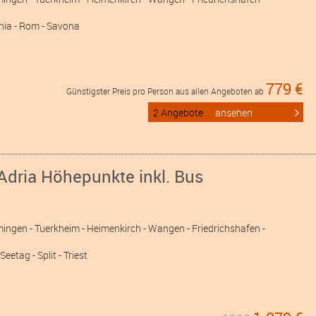
cchia - Rom - Savona
779 €
Günstigster Preis pro Person aus allen Angeboten ab
2 Angebote
ansehen
Adria Höhepunkte inkl. Bus
mingen
- Tuerkheim
- Heimenkirch
- Wangen
- Friedrichshafen
-
Seetag - Split - Triest