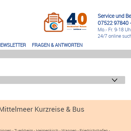
Service und B
07522 97840 -
Mo.- Fr. 9-18 Uh
24/7 online su
EWSLETTER
FRAGEN & ANTWORTEN
Mittelmeer Kurzreise & Bus
mingen
- Tuerkheim
- Heimenkirch
- Wangen
- Friedrichshafen
-