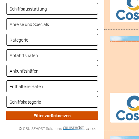
© CRUISEHOST Solutions
V4.1663