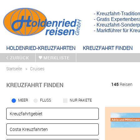
- Kreuzfahrt-Traditio
- Gratis Expertenber
- Kreuzfahrt-Sonderp
- Marktführer für Kr
HOLDENRIED-KREUZFAHRTEN
KREUZFAHRT FINDEN
ZURÜCK
MERKLISTE
Startseite
Cruises
KREUZFAHRT FINDEN
145
Reisen
MEER
FLUSS
NUR PAKETE