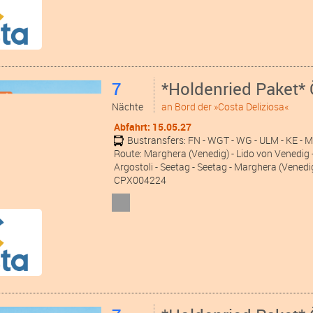
7
*Holdenried Paket* 
Nächte
an Bord der »Costa Deliziosa«
Abfahrt: 15.05.27
Bustransfers:
FN
- WGT
- WG
- ULM
- KE
- 
Route: Marghera (Venedig) - Lido von Venedig -
Argostoli - Seetag - Seetag - Marghera (Venedi
CPX004224