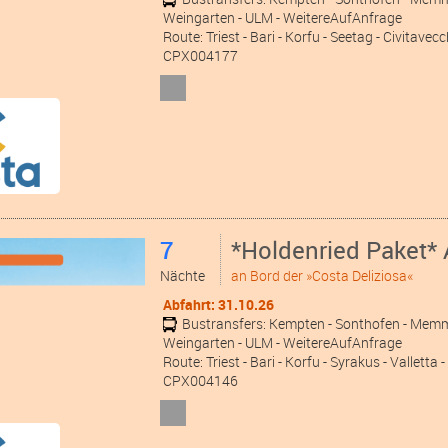
Weingarten
- ULM
- WeitereAufAnfrage
Route: Triest - Bari - Korfu - Seetag - Civitave
CPX004177
7
*Holdenried Paket* 
Nächte
an Bord der »Costa Deliziosa«
Abfahrt: 31.10.26
Bustransfers:
Kempten
- Sonthofen
- Mem
Weingarten
- ULM
- WeitereAufAnfrage
Route: Triest - Bari - Korfu - Syrakus - Valletta - 
CPX004146