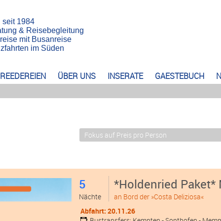
n seit 1984
atung & Reisebegleitung
reise mit Busanreise
euzfahrten im Süden
REEDEREIEN
ÜBER UNS
INSERATE
GAESTEBUCH
N
5
*Holdenried Paket* 
Nächte
an Bord der »Costa Deliziosa«
Abfahrt: 20.11.26
Bustransfers:
Kempten
- Sonthofen
- Mem