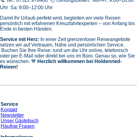
11
Nächte
*Holdenried Paket* Nordkap & Fjorde inkl.
Bus
an Bord der »MSC Preziosa«
Abfahrt: 27.05.27
Bustransfers:
Kempten
- Memmingen
- Wangen
-
Weingarten
- FN
- UL
- WeitereAufAnfrage
Route: Hamburg - Seetag - Bergen - Molde - Trondheim -
Seetag - Honningsvag (Nordkap) - Honningsvag (Nordkap) -
Tromsø - Seetag - Alesund - Seetag - Hamburg