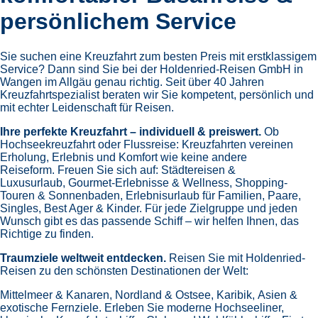
© CRUISEHOST Solutions
V4.1663
156
Reisen