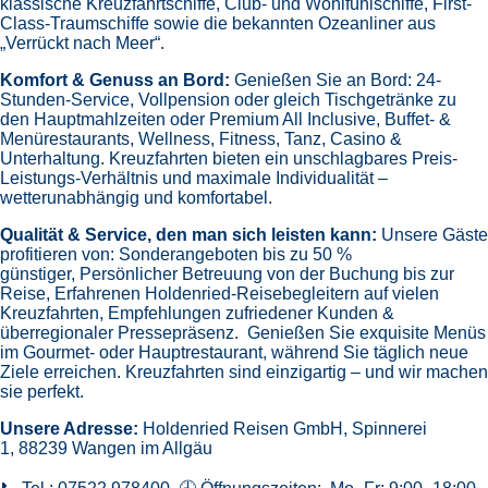
2
Nächte
MSC Paket - Nordeuropa 3 Tage ab
Southampton an Hamburg - PROMO
an Bord der »MSC Preziosa«
Abfahrt: 23.04.27
Route: Southampton - Seetag - Hamburg
MXPC1M0000284833
163 €
Günstigster Preis pro Person aus allen Angeboten ab
6 Angebote
ansehen