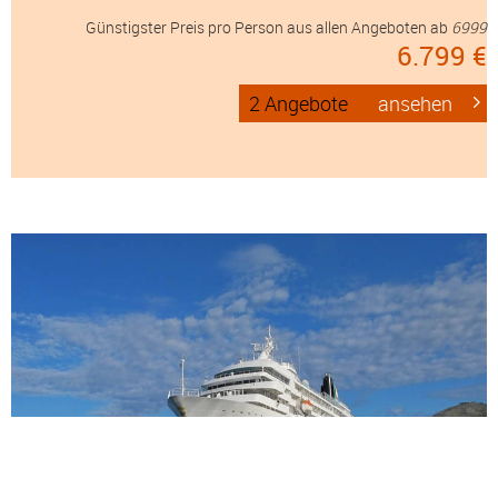
Günstigster Preis pro Person aus allen Angeboten ab
6999
6.799 €
2 Angebote
ansehen