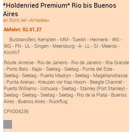
*Holdenried Premium* Rio bis Buenos
Aires
an Bord der »Amadea«
Abfahrt: 02.01.27
Bustransfers:
Kempten
- MM
- Tuerkh
- Heimenk
- WG
-
WG
- FN
- UL
- Singen
- Meersburg
- A
- LL
- SI
- Meersb
-
KirchhT
Route: Anreise - Rio de Janeiro - Rio de Janeiro - Ilha Grande
- Porto Belo - Itajai - Seetag - Seetag - Punta del Este -
Seetag - Seetag - Puerto Madryn - Seetag - Magellanstrasse
- Punta Arenas - Kreuzen vor Kap Hoorn - Beagle Channel -
Puerto Williams - Ushuaia - Seetag - Stanley (Port Stanley) -
Seetag - Seetag - Seetag - Seetag - Rio de la Plata - Buenos
Aires - Buenos Aires - Rückflug
CPX004236