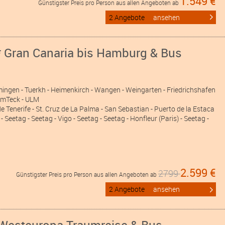
1.549 €
Günstigster Preis pro Person aus allen Angeboten ab
2 Angebote
ansehen
* Gran Canaria bis Hamburg & Bus
mingen
- Tuerkh
- Heimenkirch
- Wangen
- Weingarten
- Friedrichshafen
eimTeck
- ULM
 Tenerife - St. Cruz de La Palma - San Sebastian - Puerto de la Estaca
 Seetag - Seetag - Vigo - Seetag - Seetag - Honfleur (Paris) - Seetag -
2.599 €
2799
Günstigster Preis pro Person aus allen Angeboten ab
2 Angebote
ansehen
 Westeuropa Traumreise & Bus