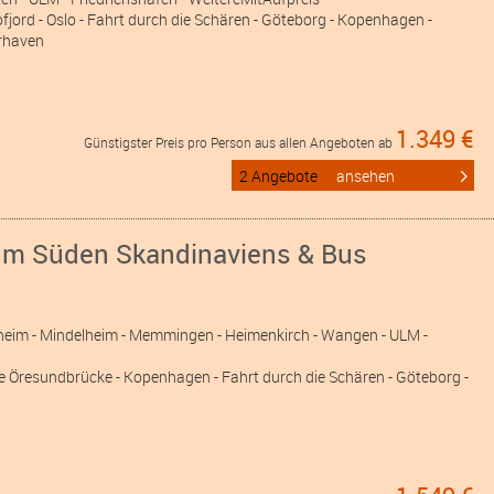
fjord - Oslo - Fahrt durch die Schären - Göteborg - Kopenhagen -
rhaven
1.349 €
Günstigster Preis pro Person aus allen Angeboten ab
2 Angebote
ansehen
 Im Süden Skandinaviens & Bus
kheim
- Mindelheim
- Memmingen
- Heimenkirch
- Wangen
- ULM
-
ge Öresundbrücke - Kopenhagen - Fahrt durch die Schären - Göteborg -