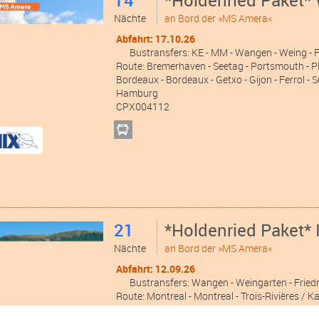
Nächte
an Bord der »MS Amera«
Abfahrt: 17.10.26
Bustransfers:
KE
- MM
- Wangen
- Weing
-
Route: Bremerhaven - Seetag - Portsmouth - Pl
Bordeaux - Bordeaux - Getxo - Gijon - Ferrol - 
Hamburg
CPX004112
21
*Holdenried Paket*
Nächte
an Bord der »MS Amera«
Abfahrt: 12.09.26
Bustransfers:
Wangen
- Weingarten
- Frie
Route: Montreal - Montreal - Trois-Rivières / K
Seetag - Halifax - Seetag - Boston - Cape Cod 