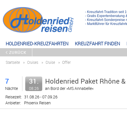
- Kreuzfahrt-Tradition seit 
- Gratis Expertenberatung 
- Kreuzfahrt-Sonderpreise 
- Marktführer für Kreuzfah
HOLDENRIED-KREUZFAHRTEN
KREUZFAHRT FINDEN
ZURÜCK
Startseite
Cruises
Cruise
Offer
7
31.
Holdenried Paket Rhône & 
Nächte
08.26
an Bord der »MS Annabelle«
Reisezeit:
31.08.26 - 07.09.26
Anbieter:
Phoenix Reisen