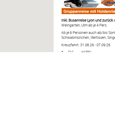
Inkl. Busanreise Lyon und zurück
Weingarten, Ulm ab je 4 Pers.
Ab je 6 Personen auch ab/bis Son
Schwabmünchen, Illertissen, Singe
Kreuzfahrt: 31.08.26 - 07.09.26
#
TAG
HAFEN
1
MO
Lyon – Frankreich
2
DI
Tournus – Frankreic
2
DI
Chalon-sur-Saône – 
3
MI
Trevoux – Frankreich
4
DO
La Voulte – Frankrei
4
DO
Viviers – Frankreich
5
FR
Avignon – Frankreic
5
FR
Arles – Frankreich
6
SA
Arles – Frankreich
7
SO
Vienne – Frankreich
7
SO
Lyon – Frankreich