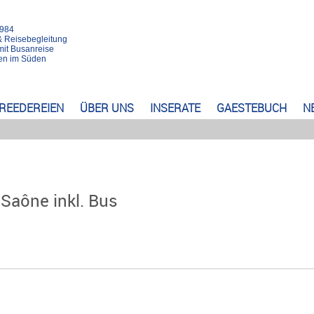
1984
& Reisebegleitung
mit Busanreise
rten im Süden
REEDEREIEN
ÜBER UNS
INSERATE
GAESTEBUCH
N
Saône inkl. Bus