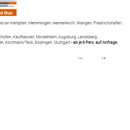
ab/an Kempten, Memmingen, Heimenkirch, Wangen, Friedrichshafen,
thofen, Kaufbeuren, Mindelheim, Augsburg, Landsberg,
n, Kirchheim/Teck, Esslingen, Stuttgart
- ab je 6 Pers. auf Anfrage.
AN
AB
—
19:00
h
04:00
11:30
Frankreich
14:30
19:00
04:00
16:00
ch
07:30
09:00
13:00
19:00
h
02:00
12:00
15:00
—
—
13:00
15:30
16:00
19:00
—