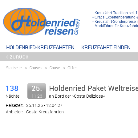
- Kreuzfahrt-Tradition seit 
- Gratis Expertenberatung 
- Kreuzfahrt-Sonderpreise 
- Marktführer für Kreuzfah
HOLDENRIED-KREUZFAHRTEN
KREUZFAHRT FINDEN
ZURÜCK
Startseite
Cruises
Cruise
Offer
138
25.
Holdenried Paket Weltreise
Nächte
11.26
an Bord der »Costa Deliziosa«
Reisezeit:
25.11.26 - 12.04.27
Anbieter:
Costa Kreuzfahrten