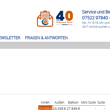
Service und B
07522 97840 -
Mo.- Fr. 9-18 Uhr und
24/7 online suchen 
EWSLETTER
FRAGEN & ANTWORTEN
Innen
Außen
Balkon
Mini Suite
Suite
20.049 €
24.349 €
27.849 €
-
-