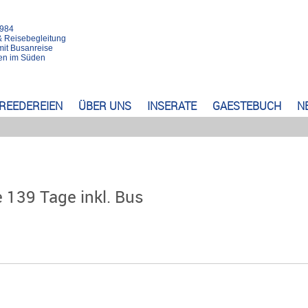
1984
& Reisebegleitung
mit Busanreise
rten im Süden
REEDEREIEN
ÜBER UNS
INSERATE
GAESTEBUCH
N
 139 Tage inkl. Bus