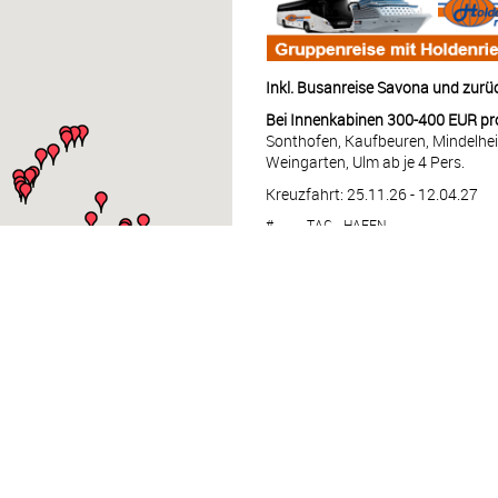
Inkl. Busanreise Savona und zurü
Bei Innenkabinen 300-400 EUR pro
Sonthofen, Kaufbeuren, Mindelhe
Weingarten, Ulm ab je 4 Pers.
Kreuzfahrt: 25.11.26 - 12.04.27
#
TAG
HAFEN
1
MI
Savona – Italien
2
DO
Marseille – Frankreich
3
FR
Barcelona – Spanien
4
SA
Seetag
5
SO
Lissabon – Portugal
6
MO
Seetag
7
DI
Seetag
8
MI
Ponta Delgada – Port
9
DO
Praia da Vittoria – Po
10
FR
Seetag
11
SA
Seetag