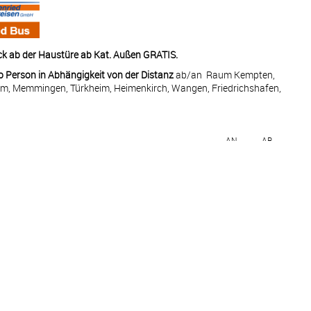
ck ab der Haustüre ab Kat. Außen GRATIS.
 Person in Abhängigkeit von der Distanz
ab/an Raum Kempten,
im, Memmingen, Türkheim, Heimenkirch, Wangen, Friedrichshafen,
AN
AB
—
18:00
09:00
18:00
07:00
13:00
—
—
14:00
21:00
—
—
—
—
ugal
09:00
19:00
rtugal
08:00
18:00
—
—
—
—