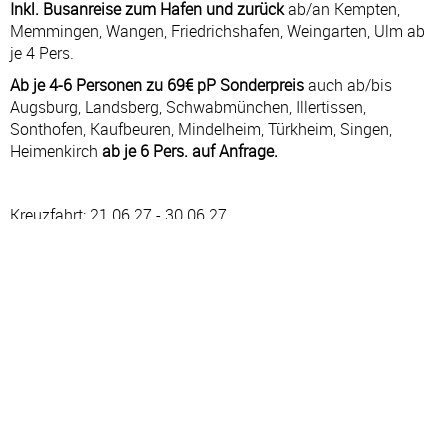
Inkl. Busanreise zum Hafen und zurück
ab/an Kempten,
Memmingen, Wangen, Friedrichshafen, Weingarten, Ulm ab
je 4 Pers.
Ab je 4-6 Personen zu 69€ pP Sonderpreis
auch ab/bis
Augsburg, Landsberg, Schwabmünchen, Illertissen,
Sonthofen, Kaufbeuren, Mindelheim, Türkheim, Singen,
Heimenkirch
ab je 6 Pers. auf Anfrage.
Kreuzfahrt: 21.06.27 - 30.06.27
#
TAG
HAFEN
AN
AB
1
MO
Hamburg – Deutschland
—
20:00
2
DI
Seetag
—
—
3
MI
Maloy – Norwegen
11:00
20:00
4
DO
Hellesylt – Norwegen
08:30
09:30
4
DO
Kreuzen im Geirangerfjord – Norwegen
10:00
11:00
4
DO
Geiranger – Norwegen
11:30
20:00
5
FR
Alesund – Norwegen
07:00
17:00
6
SA
Flåm – Norwegen
09:00
19:00