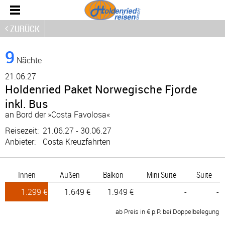
ZURÜCK
9
Nächte
21.
06.27
Holdenried Paket Norwegische Fjorde
inkl. Bus
an Bord der »Costa Favolosa«
Reisezeit:
21.06.27 - 30.06.27
Anbieter:
Costa Kreuzfahrten
Innen
Außen
Balkon
Mini Suite
Suite
1.299 €
1.649 €
1.949 €
-
-
ab Preis in € p.P. bei Doppelbelegung