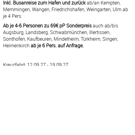
Inkl. Busanreise zum Hafen und zurück
ab/an Kempten,
Memmingen, Wangen, Friedrichshafen, Weingarten, Ulm ab
je 4 Pers.
Ab je 4-6 Personen zu 69€ pP Sonderpreis
auch ab/bis
Augsburg, Landsberg, Schwabmünchen, Illertissen,
Sonthofen, Kaufbeuren, Mindelheim, Türkheim, Singen,
Heimenkirch
ab je 6 Pers. auf Anfrage.
Kreuzfahrt: 12.09.27 - 19.09.27
#
TAG
HAFEN
AN
AB
1
SO
Savona – Italien
—
17:30
2
MO
Olbia – Italien
08:00
19:00
2
MO
Golfo Aranci – Italien
19:15
21:00
3
DI
Seetag
—
—
4
MI
Valencia – Spanien
09:00
20:00
5
DO
Bucht von Formentera – Spanien
06:30
07:30
5
DO
Ibiza – Spanien
11:30
—
6
FR
Ibiza – Spanien
—
16:00