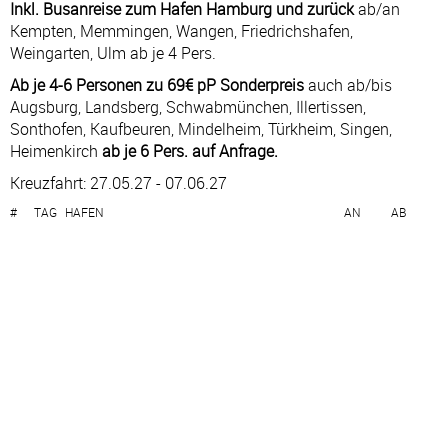
Inkl. Busanreise zum Hafen Hamburg und zurück
ab/an
Kempten, Memmingen, Wangen, Friedrichshafen,
Weingarten, Ulm ab je 4 Pers.
Ab je 4-6 Personen zu 69€ pP Sonderpreis
auch ab/bis
Augsburg, Landsberg, Schwabmünchen, Illertissen,
Sonthofen, Kaufbeuren, Mindelheim, Türkheim, Singen,
Heimenkirch
ab je 6 Pers. auf Anfrage.
Kreuzfahrt: 27.05.27 - 07.06.27
#
TAG
HAFEN
AN
AB
1
DO
Hamburg – Deutschland
—
21:00
2
FR
Seetag
—
—
3
SA
Bergen – Norwegen
08:00
18:00
4
SO
Molde – Norwegen
10:00
21:00
5
MO
Trondheim – Norwegen
09:00
19:00
6
DI
Seetag
—
—
7
MI
Honningsvag (Nordkap) – Norwegen
13:00
—
8
DO
Honningsvag (Nordkap) – Norwegen
—
01:00
8
DO
Tromsø – Norwegen
14:00
21:00