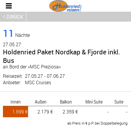
ZURÜCK
11
Nächte
27.
05.27
Holdenried Paket Nordkap & Fjorde inkl.
Bus
an Bord der »MSC Preziosa«
Reisezeit:
27.05.27 - 07.06.27
Anbieter:
MSC Cruises
Innen
Außen
Balkon
Mini Suite
Suite
1.699 €
2.179 €
2.359 €
-
-
ab Preis in € p.P. bei Doppelbelegung