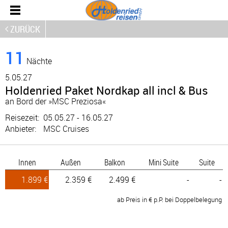
ZURÜCK
11
Nächte
5.
05.27
Holdenried Paket Nordkap all incl & Bus
an Bord der »MSC Preziosa«
Reisezeit:
05.05.27 - 16.05.27
Anbieter:
MSC Cruises
Innen
Außen
Balkon
Mini Suite
Suite
1.899 €
2.359 €
2.499 €
-
-
ab Preis in € p.P. bei Doppelbelegung