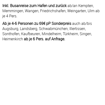
Inkl. Busanreise zum Hafen und zurück
ab/an Kempten,
Memmingen, Wangen, Friedrichshafen, Weingarten, Ulm ab
je 4 Pers.
Ab je 4-6 Personen zu 69€ pP Sonderpreis
auch ab/bis
Augsburg, Landsberg, Schwabmünchen, Illertissen,
Sonthofen, Kaufbeuren, Mindelheim, Türkheim, Singen,
Heimenkirch
ab je 6 Pers. auf Anfrage.
Kreuzfahrt: 05.05.27 - 16.05.27
#
TAG
HAFEN
AN
AB
1
MI
Hamburg – Deutschland
—
21:00
2
DO
Seetag
—
—
3
FR
Bergen – Norwegen
08:00
18:00
4
SA
Molde – Norwegen
10:00
21:00
5
SO
Trondheim – Norwegen
09:00
19:00
6
MO
Seetag
—
—
7
DI
Honningsvag (Nordkap) – Norwegen
13:00
—