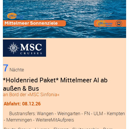
7
Nächte
*Holdenried Paket* Mittelmeer AI ab
außen & Bus
an Bord der »MSC Sinfonia«
Abfahrt: 08.12.26
Bustransfers:
Wangen
- Weingarten
- FN
- ULM
- Kempten
- Memmingen
- WeitereMitAufpreis