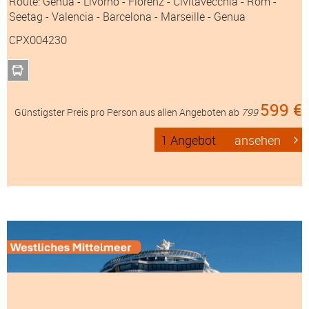
Route: Genua - Livorno - Florenz - Civitavecchia - Rom -
Seetag - Valencia - Barcelona - Marseille - Genua
CPX004230
599 €
Günstigster Preis pro Person aus allen Angeboten ab
799
1 Angebot
ansehen