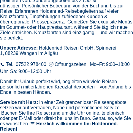
profitieren von:
Sonderangeboten bis zu 50 %
günstiger,
Persönlicher Betreuung von der Buchung bis zur
Reise,
Erfahrenen Holdenried-Reisebegleitern auf vielen
Kreuzfahrten,
Empfehlungen zufriedener Kunden &
überregionaler Pressepräsenz.
Genießen Sie exquisite Menüs
im Gourmet- oder Hauptrestaurant, während Sie täglich neue
Ziele erreichen. Kreuzfahrten sind einzigartig – und wir machen
sie perfekt.
Unsere Adresse:
Holdenried Reisen GmbH,
Spinnerei
1, 88239 Wangen im Allgäu
📞 Tel.: 07522 978400 🕘 Öffnungszeiten: Mo–Fr: 9:00–18:00
Uhr Sa: 9:00–12:00 Uhr
Damit Ihr Urlaub perfekt wird, begleiten wir viele Reisen
persönlich mit erfahrenen Kreuzfahrtexperten – von Anfang bis
Ende in besten Händen.
Service mit Herz:
In einer Zeit grenzenloser Reiseangebote
setzen wir auf Vertrauen, Nähe und persönlichen Service.
Buchen Sie Ihre Reise: rund um die Uhr online, telefonisch
oder per E-Mail oder direkt bei uns im Büro. Genau so, wie Sie
es wünschen. 💙
Herzlich willkommen bei Holdenried-
Reisen!