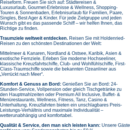
Reiseform.
Freuen Sie sich auf:
Städtereisen &
Luxusurlaub,
Gourmet-Erlebnisse & Wellness,
Shopping-
Touren & Sonnenbaden,
Erlebnisurlaub für Familien, Paare,
Singles, Best Ager & Kinder.
Für jede Zielgruppe und jeden
Wunsch gibt es das passende Schiff – wir helfen Ihnen, das
Richtige zu finden.
Traumziele weltweit entdecken.
Reisen Sie mit Holdenried-
Reisen zu den schönsten Destinationen der Welt:
Mittelmeer & Kanaren,
Nordland & Ostsee,
Karibik,
Asien &
exotische Fernziele.
Erleben Sie moderne Hochseeliner,
klassische Kreuzfahrtschiffe, Club- und Wohlfühlschiffe, First-
Class-Traumschiffe sowie die bekannten Ozeanliner aus
„Verrückt nach Meer“.
Komfort & Genuss an Bord:
Genießen Sie an Bord:
24-
Stunden-Service, Vollpension oder gleich
Tischgetränke zu
den Hauptmahlzeiten oder Premium All Inclusive,
Buffet- &
Menürestaurants,
Wellness, Fitness, Tanz, Casino &
Unterhaltung.
Kreuzfahrten bieten ein unschlagbares Preis-
Leistungs-Verhältnis und maximale Individualität –
wetterunabhängig und komfortabel.
Qualität & Service, den man sich leisten kann:
Unsere Gäste